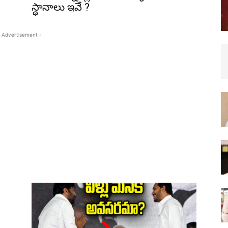
స్థానాలు ఇవే ?
 Advertisement -