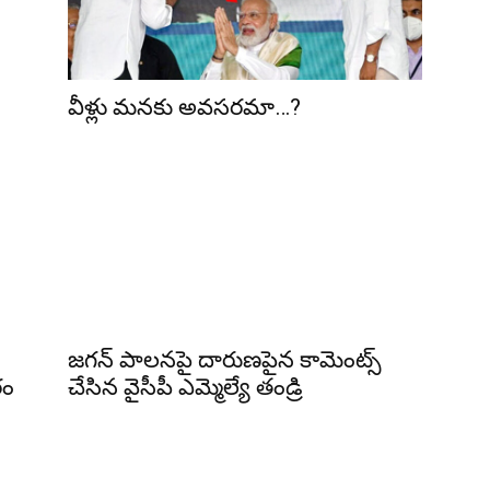
వీళ్లు మనకు అవసరమా…?
జగన్ పాలనపై దారుణపైన కామెంట్స్
రం
చేసిన వైసీపీ ఎమ్మెల్యే తండ్రి