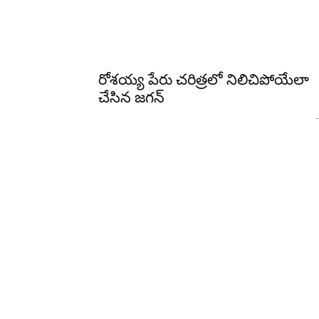
రోశయ్య పేరు చరిత్రలో నిలిచిపోయేలా
చేసిన జగన్
-