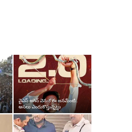
వైఎస్‌ జగన్‌ వెనుక ఈ జనమేంటి..
అసలు ఎందుకొస్తున్నట్టు