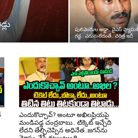
డ్లు
పులివెందుల అడ్డా.. వైఎస్ ఫ్యామిల
గడ్డ.. ఎదురులేదంతే.. చరిత్ర ఇదీ
ే
ఎందుకొచ్చావ్‌? అంటూ అఖిల‌ప్రియ‌పై
మండిపడ్డ చంద్రబాబు.. టిక్కెట్ ఇచ్చేది
లేదని తేల్చిచెప్పిన అధినేత..జగన్‌ను