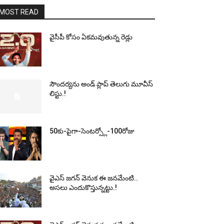
MOST READ
వైసీపీ కోసం ఏక‌మ‌వుతున్న రెడ్లు
సౌందర్యను అండ్‌ ప్లాప్‌ తెలుగు మూవీస్‌
లిస్టు.!
50కు-పైగా-సెంటర్స్లో-100రోజు
వైఎస్‌ జగన్‌ వెనుక ఈ జనమేంటి..
అసలు ఎందుకొస్తున్నట్టు.!