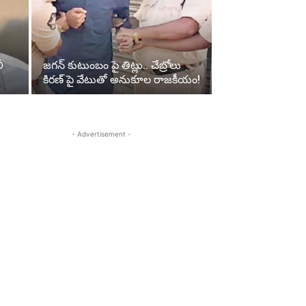
ీ
జగన్ కుటుంబం పై తిట్లు.. చేబ్రోలు
కిరణ్ పై వేటుతో అనుకూల రాజకీయం!
- Advertisement -