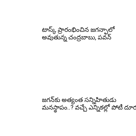
టాస్క్ ప్రారంభించిన జగన్ఫాలో
అవుతున్న చంద్రబాబు, పవన్
జగన్‌కు అత్యంత సన్నిహితుడు
మనస్థాపం..? వచ్చే ఎన్నికల్లో పోటీ దూ