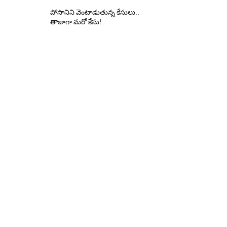
పోసానిని వెంటాడుతున్న కేసులు..
తాజాగా మరో కేసు!