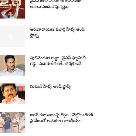
వైఎస్‌ జగన్‌ వెనుక ఈ జనమేంటి..
అసలు ఎందుకొస్తున్నట్టు
ఆర్‌.నారాయ‌ణ మూర్తి హిట్స్ అండ్
ఫ్లాప్స్‌
పులివెందుల అడ్డా.. వైఎస్ ఫ్యామిలీ
గడ్డ.. ఎదురులేదంతే.. చరిత్ర ఇదీ
సుమ‌న్ హిట్స్ అండ్ ఫ్లాప్స్‌
జగన్ కుటుంబం పై తిట్లు.. చేబ్రోలు కిరణ్
పై వేటుతో అనుకూల రాజకీయం!