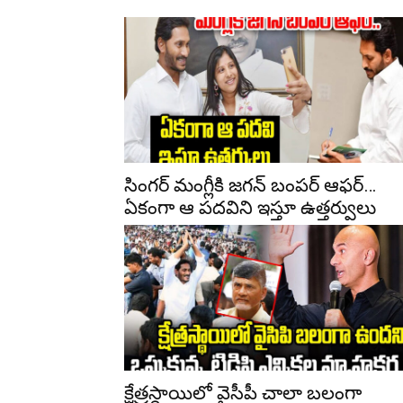
సింగర్ మంగ్లీకి జగన్ బంపర్ ఆఫర్…
ఏకంగా ఆ పదవిని ఇస్తూ ఉత్తర్వులు
క్షేత్రస్థాయిలో వైసీపీ చాలా బలంగా