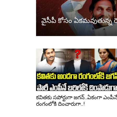
వైసీపీ కోసం ఏక‌మ‌వుతున్న రె
కవితకు సపోర్టుగా జగన్..ఏకంగా ఎంపీన
రంగంలోకి దించారుగా..!