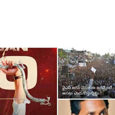
వైఎస్‌ జగన్‌ వెనుక ఈ జనమేంటి..
అసలు ఎందుకొస్తున్నట్టు.!