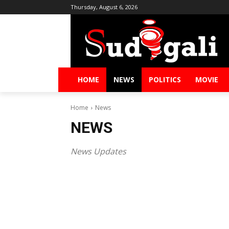
Thursday, August 6, 2026
HOME
NEWS
POLITICS
MOVIE
Home
News
NEWS
News Updates