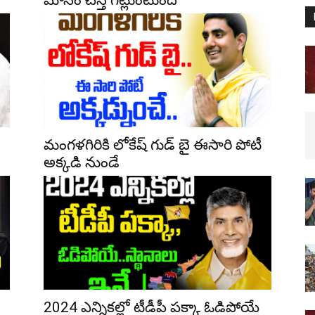
మోసం చేస్తే గట్లుంటుంది
మంగళగిరికి లోకేష్ గుడ్ బై ఈసారి పోటీ
అక్కడి నుండే
2024 ఎన్నికల్లో టీడీపీ పక్కా ఓడిపోయే