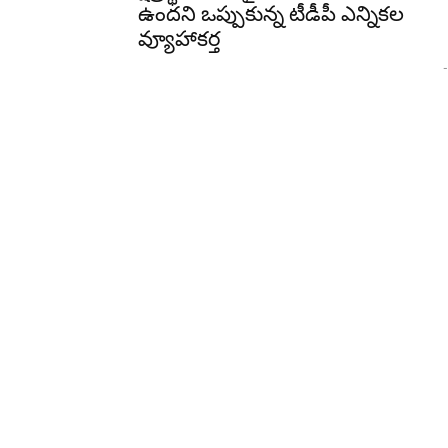
ఉందని ఒప్పుకున్న టీడీపీ ఎన్నికల
వ్యూహాకర్త
-