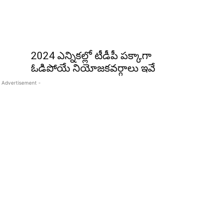
2024 ఎన్నికల్లో టీడీపీ పక్కాగా
ఓడిపోయే నియోజకవర్గాలు ఇవే
 Advertisement -