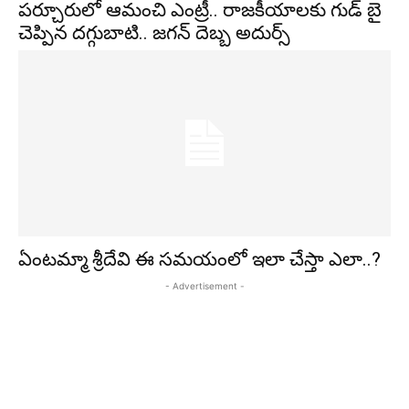
పర్చూరులో ఆమంచి ఎంట్రీ.. రాజకీయాలకు గుడ్ బై
చెప్పిన దగ్గుబాటి.. జగన్ దెబ్బ అదుర్స్
ఏంటమ్మా శ్రీదేవి ఈ సమయంలో ఇలా చేస్తా ఎలా..?
- Advertisement -