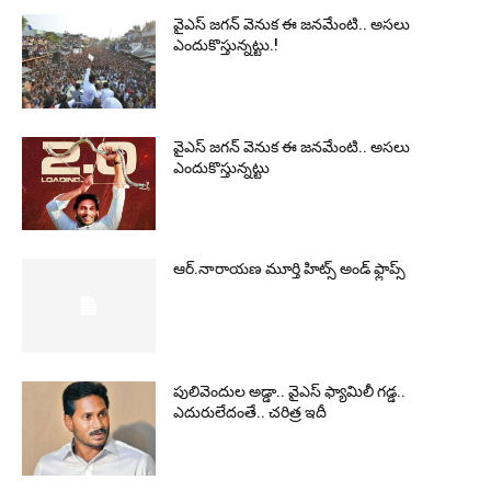
వైఎస్‌ జగన్‌ వెనుక ఈ జనమేంటి.. అసలు
ఎందుకొస్తున్నట్టు.!
వైఎస్‌ జగన్‌ వెనుక ఈ జనమేంటి.. అసలు
ఎందుకొస్తున్నట్టు
ఆర్‌.నారాయ‌ణ మూర్తి హిట్స్ అండ్ ఫ్లాప్స్‌
పులివెందుల అడ్డా.. వైఎస్ ఫ్యామిలీ గడ్డ..
ఎదురులేదంతే.. చరిత్ర ఇదీ