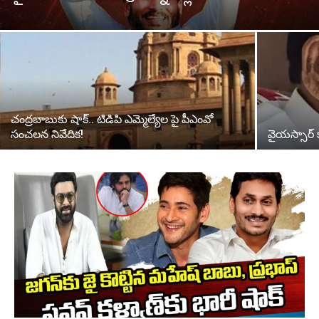
చంద్రబాబుకు షాక్.. టిడిపి ఎమ్మెల్యేల పై పీఎంవో
సంచలన నివేదిక!
వైయస్సార్ కా