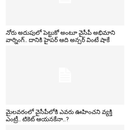
నోరు అదుపులో పెట్టుకో అంటూ వైసీపీ అభిమాని
వార్నింగ్.. దానికి హైపర్ ఆది అన్సర్ వింటే షాకే
మైలవరంలో వైసీపీలోకి ఎవరు ఊహించని వ్యక్తి
ఎంట్రీ.. టికెట్ ఆయనకేనా..?