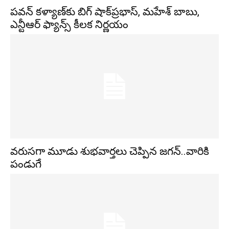
ప‌వ‌న్ క‌ళ్యాణ్‌కు బిగ్ షాక్‌ప్ర‌భాస్‌, మ‌హేశ్ బాబు,
ఎన్టీఆర్ ఫ్యాన్స్ కీల‌క నిర్ణ‌యం
వరుసగా మూడు శుభవార్తలు చెప్పిన జగన్..వారికి
పండుగే