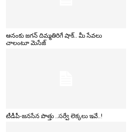
ఆనంకు జగన్ దిమ్మతిరిగే షాక్.. మీ సేవలు
చాలంటూ మెసేజ్
టీడీపీ-జనసేన పొత్తు ..సర్వే లెక్కలు ఇవే..!