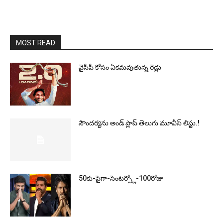
MOST READ
వైసీపీ కోసం ఏక‌మ‌వుతున్న రెడ్లు
సౌందర్యను అండ్‌ ప్లాప్‌ తెలుగు మూవీస్‌ లిస్టు.!
50కు-పైగా-సెంటర్స్లో-100రోజు