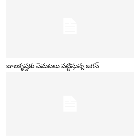
బాలకృష్ణకు చెమటలు పట్టిస్తున్న జగన్