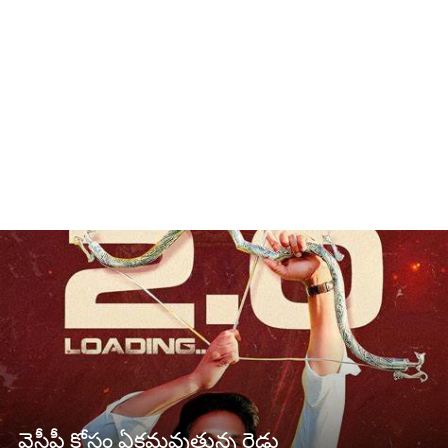
వైసీపీ కోసం ఏక‌మ‌వుతున్న రెడ్లు