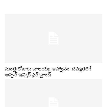
మంత్రి రోజాకు బాలయ్య ఆహ్వానం..దిమ్మతిరిగే
ఆన్సర్ ఇచ్చిర్ ఫైర్ బ్రాండ్