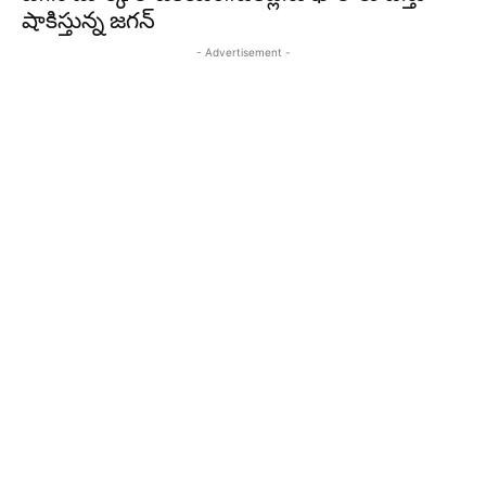
షాకిస్తున్న జగన్
- Advertisement -