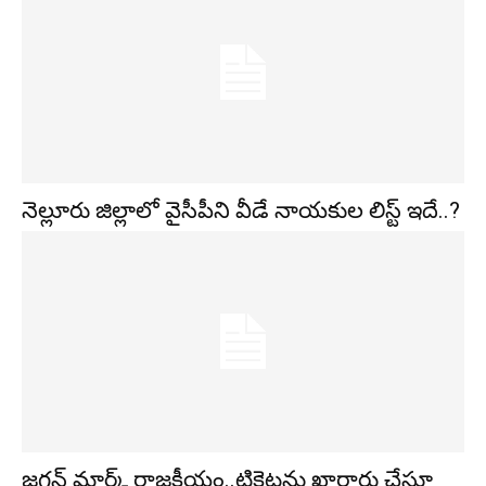
నెల్లూరు జిల్లాలో వైసీపీని వీడే నాయకుల లిస్ట్ ఇదే..?
జగన్ మార్క్ రాజకీయం..టికెట్లను ఖారారు చేస్తూ