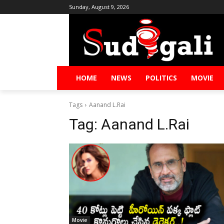
Sunday, August 9, 2026
HOME
NEWS
POLITICS
MOVIE
Tags
Aanand L.Rai
Tag:
Aanand L.Rai
Movie