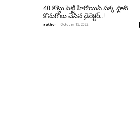
40 కోట్లు పెట్టి హీరోయిన్ ప‌క్క ఫ్లాట్
కొనుగొలు చేసిన డైరెక్ట‌ర్..!
author
-
October 15, 2022