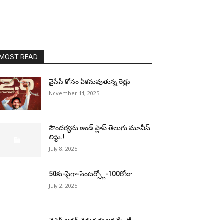
MOST READ
వైసీపీ కోసం ఏక‌మ‌వుతున్న రెడ్లు
November 14, 2025
సౌందర్యను అండ్‌ ప్లాప్‌ తెలుగు మూవీస్‌
లిస్టు.!
July 8, 2025
50కు-పైగా-సెంటర్స్లో-100రోజు
July 2, 2025