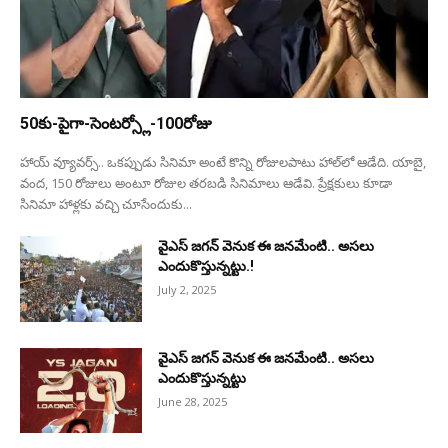
50కు-పైగా-సెంటర్స్లో-100రోజు
హాయ్‌ వ్యూవర్స్‌.. ఒకప్పుడు సినిమా అంటే కొన్ని రోజులపాటు హాల్‌లో ఆడేది. యాబై,
వంద, 150 రోజులు అంటూ రోజుల తరబడి సినిమాలు ఆడేవి. ప్రేక్షకులు కూడా
సినిమా హాళ్లకు వచ్చి చూసేందుకు...
వైఎస్‌ జగన్‌ వెనుక ఈ జనమేంటి.. అసలు
ఎందుకొస్తున్నట్టు.!
July 2, 2025
వైఎస్‌ జగన్‌ వెనుక ఈ జనమేంటి.. అసలు
ఎందుకొస్తున్నట్టు
June 28, 2025