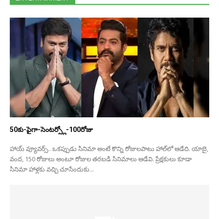
50కు-పైగా-సెంటర్స్లో-100రోజు
హాయ్‌ వ్యూవర్స్‌.. ఒకప్పుడు సినిమా అంటే కొన్ని రోజులపాటు హాల్‌లో ఆడేది. యాబై,
వంద, 150 రోజులు అంటూ రోజుల తరబడి సినిమాలు ఆడేవి. ప్రేక్షకులు కూడా
సినిమా హాళ్లకు వచ్చి చూసేందుకు...