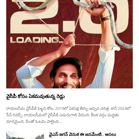
వైసీపీ కోసం ఏక‌మ‌వుతున్న రెడ్లు
రాయ‌ల‌సీమ వైసీపీకి పెట్ట‌ని కోట. 2019లో ఏక‌ప‌క్ష తీర్పు ఇచ్చిన చ‌రిత్ర. కానీ 2024లో
సీన్ రివ‌ర్స్. రాయ‌ల‌సీమ‌లో వైసీపీకి ఎదురుగాలి వీచింది. కీల‌క వ‌ర్గం మ‌ద్ద‌తు
దూర‌మైంది. దీంతో ఓట‌మి పాలైంది....
వైఎస్‌ జగన్‌ వెనుక ఈ జనమేంటి.. అసలు