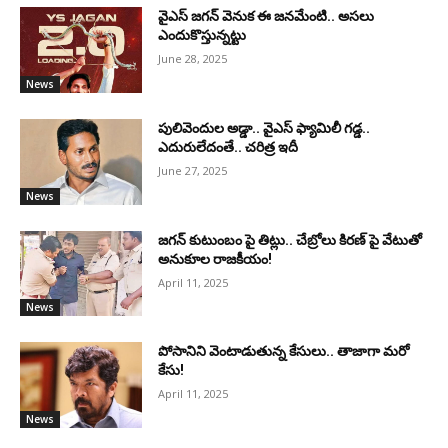
వైఎస్‌ జగన్‌ వెనుక ఈ జనమేంటి.. అసలు
ఎందుకొస్తున్నట్టు
June 28, 2025
News
పులివెందుల అడ్డా.. వైఎస్ ఫ్యామిలీ గడ్డ..
ఎదురులేదంతే.. చరిత్ర ఇదీ
June 27, 2025
News
జగన్ కుటుంబం పై తిట్లు.. చేబ్రోలు కిరణ్ పై వేటుతో
అనుకూల రాజకీయం!
April 11, 2025
News
పోసానిని వెంటాడుతున్న కేసులు.. తాజాగా మరో
కేసు!
April 11, 2025
News