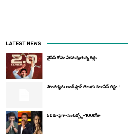
LATEST NEWS
వైసీపీ కోసం ఏక‌మ‌వుతున్న రెడ్లు
సౌందర్యను అండ్‌ ప్లాప్‌ తెలుగు మూవీస్‌ లిస్టు.!
50కు-పైగా-సెంటర్స్లో-100రోజు