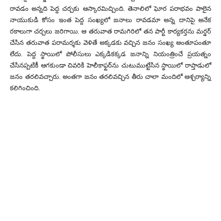
రావడం అన్నది పెద్ద చర్చకు ఆస్కారమిచ్చింది. తెనాలిలో ఘోర పరాభవం పాలైన
నాయుకుడి కోసం ఇంత పెద్ద సంఖ్యలో జనాలు రావడమా అన్న దానిపై అనేక
రకాలుగా చర్చలు జరిగాయి. ఆ తరువాత రామగిరిలో తన పార్టీ కార్యకర్తను మర్డర్‌
చేసిన తరువాత పరామర్శకు వెళితే అక్కడకు వచ్చిన జనం సంఖ్య అంతూపంతూ
లేదు. పెద్ద స్థాయిలో పోలీసులు ఎక్కడికక్కడ జనాన్ని నియంత్రించే ప్రయత్నం
చేసినప్పటికీ ఆగకుండా చివరికి హెలీకాఫ్టర్‌ను చుటుముట్టేసిన స్థాయిలో రాప్తాడులో
జనం తరలివచ్చారు. అంతగా జనం తరలివచ్చిన తీరు చాలా మందిలో ఆశ్చర్యాన్ని
కలిగించింది.