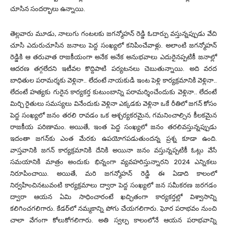
చూసిన సందర్భాలు ఉన్నాయి.
తెల్లవారు మూడు, నాలుగు గంటలకు జగన్మోహన్‌ రెడ్డి ఓదార్పు వస్తున్నప్పుడు వేచి
చూసి ఎదురుచూసిన జనాలు పెద్ద సంఖ్యలో కనిపించేవాళ్లు. అలాంటి జగన్మోహన్‌
రెడ్డికి ఆ తరువాత రాజకీయంగా అనేక అనేక అనుభవాలు ఎదురైనప్పటికీ జనాల్లో
ఆదరణ తగ్గలేదని ఇటీవల కొద్దిపాటి పర్యటనలు చెబుతున్నాయి. అది వరద
బాధితుల పరామర్శకు వెళ్లినా.. లేదంటే నాయకుడి ఇంట పెళ్లి కార్యక్రమానికి వెళ్లినా..
లేదంటే హత్యకు గురైన కార్యకర్త కుటుంబాన్ని పరామర్శించేందుకు వెళ్లినా.. లేదంటే
మిర్చి రైతులు సమస్యలు వినేందుకు వెళ్లినా ఎక్కడకు వెళ్లినా ఒకే రీతిలో జగన్‌ కోసం
పెద్ద సంఖ్యలో జనం తరలి రావడం ఒక ఆశ్చర్యకరమైన, గమనించాల్సిన కీలకమైన
రాజకీయ పరిణామం. అయితే, ఇంత పెద్ద సంఖ్యలో జనం తరలివస్తున్నప్పుడు
ఇదంతా జగన్‌కు ఎంత మేరకు ఉపయోగపడుతుందన్న ప్రశ్న కూడా ఉంది.
వాస్తవానికి జగన్‌ కార్యక్రమానికి దేనికి అయినా జనం వస్తున్నప్పటికీ ఓట్లు వేసే
సమయానికి మాత్రం అందుకు భిన్నంగా వ్యవహరిస్తున్నారని 2024 ఎన్నికలు
నిరూపించాయి. అయితే, మరి జగన్మోహన్‌ రెడ్డి ఈ ఏడాది కాలంలో
నిర్వహించినటువంటి కార్యక్రమాలు ద్వారా పెద్ద సంఖ్యలో జన సమీకరణ జరగడం
ద్వారా ఆయన ఏమి సాధించారంటే ఖచ్ఛితంగా కార్యకర్తల్లో విశ్వాసాన్ని
కలిగించగలిగారు. కేడర్‌లో నమ్మకాన్ని పోగు చేయగలిగారు. ఘోర పరాభవం నుంచి
చాలా వేగంగా కోలుకోగలిగారు. అతి స్వల్ప కాలంలోనే ఆయన పరాభవాన్ని