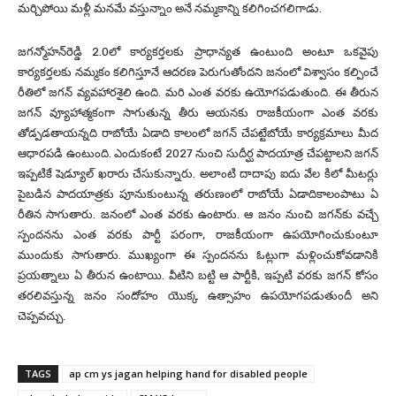
మర్చిపోయి మళ్లీ మనమే వస్తున్నాం అనే నమ్మకాన్ని కలిగించగలిగాడు.
జగన్మోహన్‌రెడ్డి 2.0లో కార్యకర్తలకు ప్రాధాన్యత ఉంటుంది అంటూ ఒకవైపు
కార్యకర్తలకు నమ్మకం కలిగిస్తూనే ఆదరణ పెరుగుతోందని జనంలో విశ్వాసం కల్పించే
రీతిలో జగన్‌ వ్యవహారశైలి ఉంది. మరి ఎంత వరకు ఉయోగపడుతుంది. ఈ తీరున
జగన్‌ వ్యూహాత్మకంగా సాగుతున్న తీరు ఆయనకు రాజకీయంగా ఎంత వరకు
తోడ్పడతాయన్నది రాబోయే ఏడాది కాలంలో జగన్‌ చేపట్టేబోయే కార్యక్రమాలు మీద
ఆధారపడి ఉంటుంది. ఎందుకంటే 2027 నుంచి సుదీర్ఘ పాదయాత్ర చేపట్టాలని జగన్‌
ఇప్పటికే షెడ్యూల్‌ ఖరారు చేసుకున్నారు. అలాంటి దాదాపు ఐదు వేల కిలో మీటర్లు
పైబడిన పాదయాత్రకు పూనుకుంటున్న తరుణంలో రాబోయే ఏడాదికాలంపాటు ఏ
రీతిన సాగుతారు. జనంలో ఎంత వరకు ఉంటారు. ఆ జనం నుంచి జగన్‌కు వచ్చే
స్పందనను ఎంత వరకు పార్టీ పరంగా, రాజకీయంగా ఉపయోగించుకుంటూ
ముందుకు సాగుతారు. ముఖ్యంగా ఈ స్పందనను ఓట్లుగా మళ్లించుకోవడానికి
ప్రయత్నాలు ఏ తీరున ఉంటాయి. వీటిని బట్టి ఆ పార్టీకి, ఇప్పటి వరకు జగన్‌ కోసం
తరలివస్తున్న జనం సందోహం యొక్క ఉత్సాహం ఉపయోగపడుతుందీ అని
చెప్పవచ్చు.
TAGS
ap cm ys jagan helping hand for disabled people