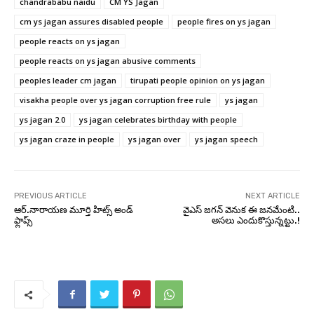
chandrababu naidu
CM YS Jagan
cm ys jagan assures disabled people
people fires on ys jagan
people reacts on ys jagan
people reacts on ys jagan abusive comments
peoples leader cm jagan
tirupati people opinion on ys jagan
visakha people over ys jagan corruption free rule
ys jagan
ys jagan 2.0
ys jagan celebrates birthday with people
ys jagan craze in people
ys jagan over
ys jagan speech
PREVIOUS ARTICLE
NEXT ARTICLE
ఆర్‌.నారాయ‌ణ మూర్తి హిట్స్ అండ్
వైఎస్‌ జగన్‌ వెనుక ఈ జనమేంటి..
ఫ్లాప్స్‌
అసలు ఎందుకొస్తున్నట్టు.!