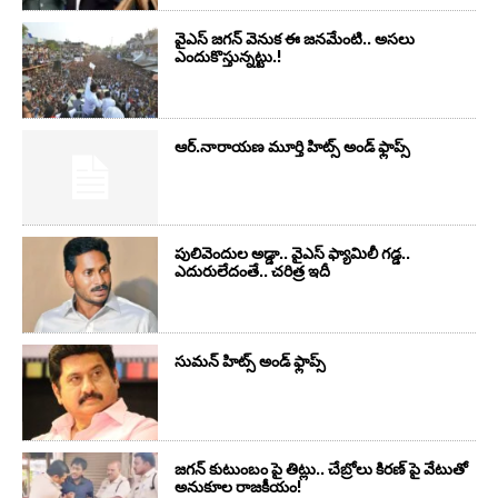
వైఎస్‌ జగన్‌ వెనుక ఈ జనమేంటి.. అసలు
ఎందుకొస్తున్నట్టు.!
ఆర్‌.నారాయ‌ణ మూర్తి హిట్స్ అండ్ ఫ్లాప్స్‌
పులివెందుల అడ్డా.. వైఎస్ ఫ్యామిలీ గడ్డ..
ఎదురులేదంతే.. చరిత్ర ఇదీ
సుమ‌న్ హిట్స్ అండ్ ఫ్లాప్స్‌
జగన్ కుటుంబం పై తిట్లు.. చేబ్రోలు కిరణ్ పై వేటుతో
అనుకూల రాజకీయం!