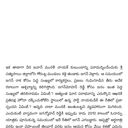
ఇక తాజాగా వీర జవాన్‌ మురళీ నాయక్‌ కుటుంబాన్ని పరామర్శించేందుకు శ్రీ
సత్యసాయి జిల్లాలోని గోరంట్ల మండలం కళ్లె తండాకు జగన్‌ వెళ్లారు. ఆ సమయంలో
జగన్‌ రాక కోసం పెద్ద సంఖ్యలో కార్యకర్తలు, ప్రజలు గుమిగూడిన తీరు అనేక
రకాలుగా ఆశ్చర్యాన్ని కలిగిస్తోంది. జగన్‌మోహన్‌ రెడ్డి కోసం జనం ఇంత పెద్ద
సంఖ్యలో తరలిరావడం ఏమిటి.? అత్యంత ఘోర పరాభవాన్ని ఎదుర్కొని ఆఖరికి
ప్రతిపక్ష హోదా దక్కించుకోలేని స్థాయిలో ఉన్న పార్టీ నాయకుడికి ఈ రీతిలో ప్రజా
స్పందన ఏమిటి.? అన్నది చాలా మందికి అంతుబట్టని వ్యవహారంగా మిగిలింది.
ఎందుకంటే వాస్తవంగా జగన్మోహన్‌ రెడ్డికి ఇప్పుడు కాదు 2010 కాలంలో ఓదార్పు
యాత్రకు పూనుకున్న సమయంలో ఇదే రీతిలో జగన్‌ ఎగబడ్డారు. అప్పట్లో అర్ధరాత్రి
వరకు ఇంకా చెప్పాలంటే తెల్లవారే వరకు జనం ఆయన కోసం వేయి కళ్లతో ఎదురు