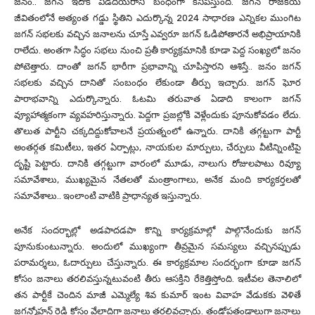
జనం.. జగన్‌ ఇదొక విడదీయరాని బంధంగా కనిపిస్తుంది. జగన్‌ రాజకీయ
జీవితంలోనే అత్యంత గడ్డు స్థితిని ఎదుర్కొన్న 2024 సాధారణ ఎన్నికల ముంగిట
జగన్‌ సభలకు వచ్చిన జనాలను చూస్తే ఎవ్వరూ జగన్‌ ఓడిపోతారనే అభిప్రాయానికి
రాలేదు. అంతగా సిద్ధం సభలు నుంచి ప్రతీ కార్యక్రమానికి కూడా పెద్ద సంఖ్యలో జనం
పోటెత్తారు. దాంతో జగన్‌ భారీగా ప్రభావాన్ని చూపిస్తారని ఆశిస్తే.. జనం జగన్‌
సభలకు వచ్చిన దానితో సంబంధం లేకుండా తీర్పు ఇచ్చారు. జగన్‌ ఘోర
పారాభవాన్ని ఎదుర్కొన్నారు. ఓటమి తరువాత ఏడాది కాలంగా జగన్‌
వ్యూహాత్మకంగా వ్యవహరిస్తున్నారు. పెద్దగా ప్రజల్లోకి వెళ్లేందుకు పూనుకోవడం లేదు.
తొలుత పార్టీని చక్కదిద్దుకోవాలనే ప్రయత్నంలో ఉన్నారు. దానికి తగ్గట్టుగా పార్టీ
అంతర్గత కమిటీలు, ఇతర ఏర్పాట్లు, నాయకుల మార్పులు, చేర్పులు వీటిన్నింటిపై
దృష్టి పెట్టారు. దానికి తగ్గట్టుగా వారంలో మూడు, నాలుగు రోజులపాటు రివ్యూ
సమావేశాలు, ముఖ్యమైన నేతలతో మంత్రాంగాలు, అనేక మంది కార్యకర్తలతో
సమావేశాలు.. ఇంలాంటి వాటికి ప్రాధాన్యత ఇస్తున్నారు.
అనేక సందర్భాల్లో అడపాదడపా కొన్ని కార్యక్రమాల్లో పాల్గొనేందుకు జగన్‌
పూనుకుంటున్నారు. అందులో ముఖ్యంగా తీవ్రమైన సమస్యలు వచ్చినప్పుడు
పరామర్శలు, ఓదార్పులు చేస్తున్నారు. ఈ కార్యక్రమాల సందర్భంగా కూడా జగన్‌
కోసం జనాలు తరలివస్తున్నటువంటి తీరు ఆసక్తిని రేకెత్తిస్తోంది. ఇటీవల తెనాలిలో
తన పార్టీకే చెందిన మాజీ ఎమ్మెల్యే శివ కుమార్‌ ఇంట వివాహ వేడుకకు వెళితే
జగన్మోహన్‌ రెడ్డి కోసం వేలాదిగా జనాలు తరలివచ్చారు. తండోపతండాలుగా జనాలు