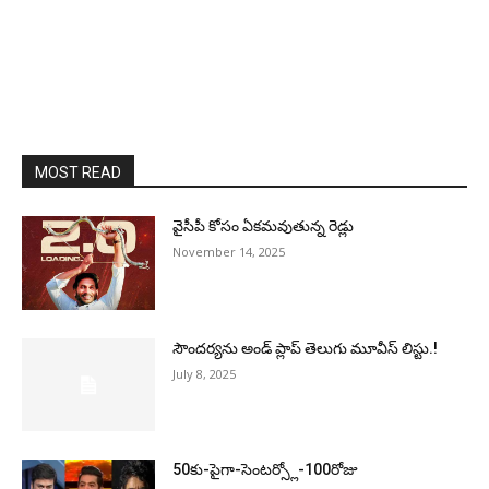
MOST READ
వైసీపీ కోసం ఏక‌మ‌వుతున్న రెడ్లు
November 14, 2025
సౌందర్యను అండ్‌ ప్లాప్‌ తెలుగు మూవీస్‌ లిస్టు.!
July 8, 2025
50కు-పైగా-సెంటర్స్లో-100రోజు