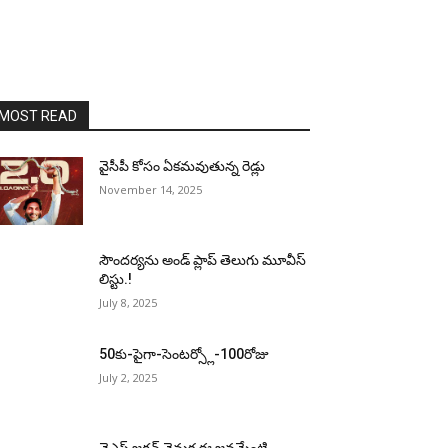
MOST READ
వైసీపీ కోసం ఏక‌మ‌వుతున్న రెడ్లు
November 14, 2025
సౌందర్యను అండ్‌ ప్లాప్‌ తెలుగు మూవీస్‌
లిస్టు.!
July 8, 2025
50కు-పైగా-సెంటర్స్లో-100రోజు
July 2, 2025