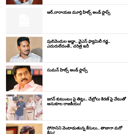
ఆర్‌.నారాయ‌ణ మూర్తి హిట్స్ అండ్ ఫ్లాప్స్‌
పులివెందుల అడ్డా.. వైఎస్ ఫ్యామిలీ గడ్డ..
ఎదురులేదంతే.. చరిత్ర ఇదీ
సుమ‌న్ హిట్స్ అండ్ ఫ్లాప్స్‌
జగన్ కుటుంబం పై తిట్లు.. చేబ్రోలు కిరణ్ పై వేటుతో
అనుకూల రాజకీయం!
పోసానిని వెంటాడుతున్న కేసులు.. తాజాగా మరో
కేసు!