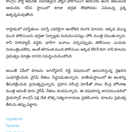
కాంగ్రెస్ పార్టీ అధినేత. విపరీతమైన ఫ్యాన్ ఫాలోయింగ్ ఆయనకు ఉంది. అటువంటి
ఆయనకు కనీస స్థాయిలో కూడా భద్రత లేకపోవడం ఏమిటన్న ప్రశ్న
ఉత్పన్నమవుతోంది.
రాప్తాడులో పరిస్థితులు చూస్తే ఎవరికైనా ఆందోళన కలగక మానదు. అక్కడ వెయ్యి
మంది పోలీసులను భద్రతా ఏర్పాట్లకు నియమించినట్లు హోం మంత్రి చెబుతున్నారు.
కానీ హెలిప్యాడ్ వద్దకు భారీగా జనాలు వచ్చినప్పుడు పోలీసులు ఎందుకు
నియంత్రించలేదు. అంటే తగినంత మంది పోలీసులు అక్కడ లేరనే కదా. కానీ కూటమి
ప్రభుత్వం మాత్రం దానిని సమర్థించుకుంటోంది.
అయితే ఏపీలో కూటమి జగన్మోహన్ రెడ్డి విషయంలో అనుసరిస్తున్న వైఖరిని
ఎండగట్టేందుకు వైసిపి నేతలు సిద్ధపడుతున్నారు. జాతీయస్థాయిలో ఈ అంశాన్ని
తీసుకెళ్లేందుకు ప్రయత్నిస్తున్నారు. ప్రధాని నరేంద్ర మోడీతో పాటు కేంద్ర హోంశాఖ
మంత్రి అమిత్ షాను వైసీపీ నేతలు కలవనున్నారు. ఈ విషయాన్ని శాసనమండలిలో
వైయస్సార్ కాంగ్రెస్ పక్ష నేత బొత్స సత్యనారాయణ ప్రకటించారు. కూటమి ప్రభుత్వ
తీరును తప్పు పట్టారు.
royaltoto
fastoto