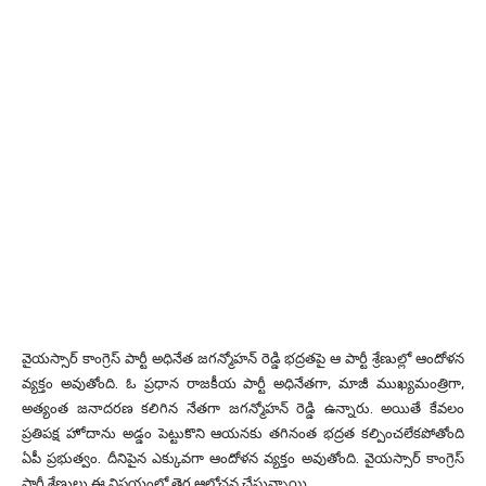
వైయస్సార్ కాంగ్రెస్ పార్టీ అధినేత జగన్మోహన్ రెడ్డి భద్రతపై ఆ పార్టీ శ్రేణుల్లో ఆందోళన
వ్యక్తం అవుతోంది. ఓ ప్రధాన రాజకీయ పార్టీ అధినేతగా, మాజీ ముఖ్యమంత్రిగా,
అత్యంత జనాదరణ కలిగిన నేతగా జగన్మోహన్ రెడ్డి ఉన్నారు. అయితే కేవలం
ప్రతిపక్ష హోదాను అడ్డం పెట్టుకొని ఆయనకు తగినంత భద్రత కల్పించలేకపోతోంది
ఏపీ ప్రభుత్వం. దీనిపైన ఎక్కువగా ఆందోళన వ్యక్తం అవుతోంది. వైయస్సార్ కాంగ్రెస్
పార్టీ శ్రేణులు ఈ విషయంలో తెగ ఆలోచన చేస్తున్నాయి.