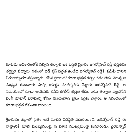
కూటమి అధికారంలోకి వచ్చిన తర్వాత ఒక పద్ధతి ప్రకారం జగన్మోహన్ రెడ్డి భద్రతను
తగ్గిస్తూ వచ్చారు. గతంలో జెడ్ ప్లస్ భద్రత ఉండేది జగన్మోహన్ రెడ్డికి. క్రమేపీ దానిని
నీరుగార్చుతూ వస్తున్నారు. కనీస స్థాయిలో కూడా భద్రత కల్పించడం లేదు. మొన్న ఆ
మధ్యన గుంటూరు మిర్చి యార్డు సందర్శనకు వెళ్లారు జగన్మోహన్ రెడ్డి. ఆ
సమయంలో కూడా ఆయనకు కనీస పోలీస్ భద్రత లేదు. అటు తర్వాత వల్లభనేని
వంశీ మోహన్ పరామర్శ కోసం విజయవాడ జైలు వద్దకు వెళ్లారు. ఆ సమయంలో
కూడా భద్రత లేకుండా పోయింది.
శ్రీకాకుళం జిల్లాలో సైతం అదే మాదిరి పరిస్థితి ఎదురయింది. జగన్మోహన్ రెడ్డి ఈ
రాష్ట్రానికి మాజీ ముఖ్యమంత్రి. ఓ మాజీ ముఖ్యమంత్రి కుమారుడు. వైయస్సార్