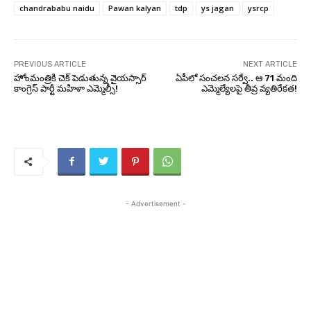
chandrababu naidu
Pawan kalyan
tdp
ys jagan
ysrcp
PREVIOUS ARTICLE
NEXT ARTICLE
హోంమంత్రికి చెక్ పెడుతున్న వైయస్సార్
ఏపీలో సంచలన సర్వే.. ఆ 71 మంది
కాంగ్రెస్ పార్టీ మహిళా ఎమ్మెల్సీ!
ఎమ్మెల్యేలపై తీవ్ర వ్యతిరేకత!
- Advertisement -