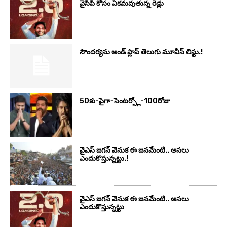
వైసీపీ కోసం ఏక‌మ‌వుతున్న రెడ్లు
సౌందర్యను అండ్‌ ప్లాప్‌ తెలుగు మూవీస్‌ లిస్టు.!
50కు-పైగా-సెంటర్స్లో-100రోజు
వైఎస్‌ జగన్‌ వెనుక ఈ జనమేంటి.. అసలు
ఎందుకొస్తున్నట్టు.!
వైఎస్‌ జగన్‌ వెనుక ఈ జనమేంటి.. అసలు
ఎందుకొస్తున్నట్టు