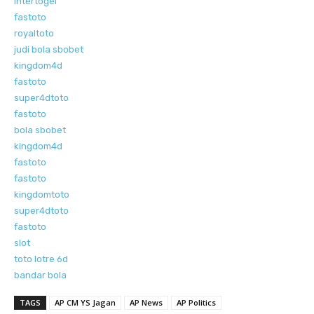
intertogel
fastoto
royaltoto
judi bola sbobet
kingdom4d
fastoto
super4dtoto
fastoto
bola sbobet
kingdom4d
fastoto
fastoto
kingdomtoto
super4dtoto
fastoto
slot
toto lotre 6d
bandar bola
TAGS
AP CM YS Jagan
AP News
AP Politics