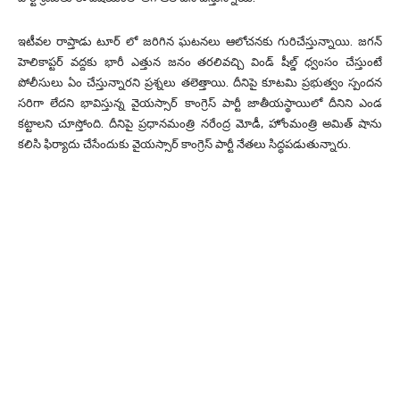
ఇటీవల రాప్తాడు టూర్ లో జరిగిన ఘటనలు ఆలోచనకు గురిచేస్తున్నాయి. జగన్
హెలికాప్టర్ వద్దకు భారీ ఎత్తున జనం తరలివచ్చి విండ్ షీల్డ్ ధ్వంసం చేస్తుంటే
పోలీసులు ఏం చేస్తున్నారని ప్రశ్నలు తలెత్తాయి. దీనిపై కూటమి ప్రభుత్వం స్పందన
సరిగా లేదని భావిస్తున్న వైయస్సార్ కాంగ్రెస్ పార్టీ జాతీయస్థాయిలో దీనిని ఎండ
కట్టాలని చూస్తోంది. దీనిపై ప్రధానమంత్రి నరేంద్ర మోడీ, హోంమంత్రి అమిత్ షాను
కలిసి ఫిర్యాదు చేసేందుకు వైయస్సార్ కాంగ్రెస్ పార్టీ నేతలు సిద్ధపడుతున్నారు.