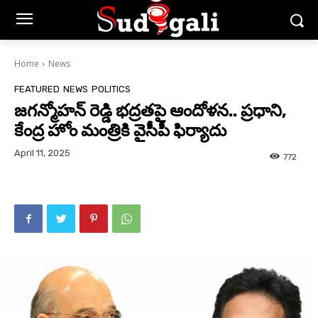
Home
News
FEATURED
NEWS
POLITICS
జగన్మోహన్ రెడ్డి భద్రతపై ఆందోళన.. ప్రధాని,
కేంద్ర హోం మంత్రికి వైసీపీ ఫిర్యాదు
April 11, 2025
772