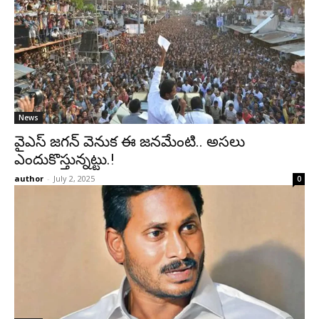
News
వైఎస్‌ జగన్‌ వెనుక ఈ జనమేంటి.. అసలు
ఎందుకొస్తున్నట్టు.!
author
-
July 2, 2025
0