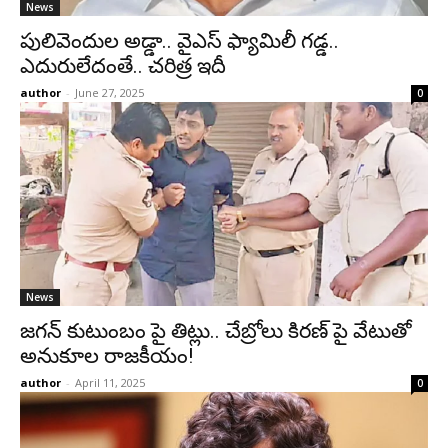
News
పులివెందుల అడ్డా.. వైఎస్ ఫ్యామిలీ గడ్డ..
ఎదురులేదంతే.. చరిత్ర ఇదీ
author
-
June 27, 2025
0
News
జగన్ కుటుంబం పై తిట్లు.. చేబ్రోలు కిరణ్ పై వేటుతో
అనుకూల రాజకీయం!
author
-
April 11, 2025
0