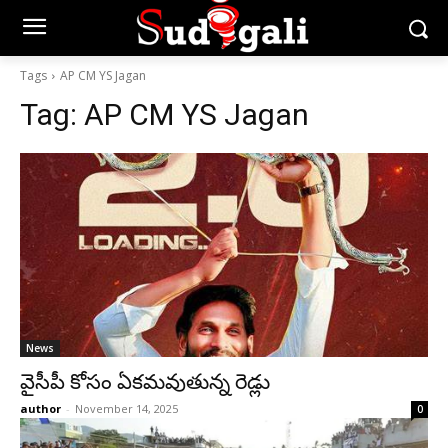
Tags
AP CM YS Jagan
Tag:
AP CM YS Jagan
News
వైసీపీ కోసం ఏక‌మ‌వుతున్న రెడ్లు
author
-
November 14, 2025
0