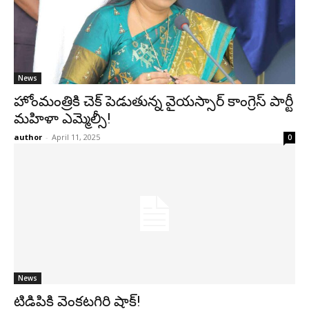
News
హోంమంత్రికి చెక్ పెడుతున్న వైయస్సార్ కాంగ్రెస్ పార్టీ
మహిళా ఎమ్మెల్సీ!
author
-
April 11, 2025
0
News
టిడిపికి వెంకటగిరి షాక్!