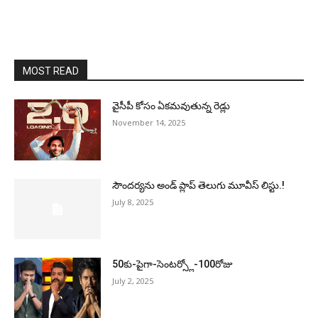
MOST READ
వైసీపీ కోసం ఏక‌మ‌వుతున్న రెడ్లు
November 14, 2025
సౌందర్యను అండ్‌ ప్లాప్‌ తెలుగు మూవీస్‌ లిస్టు.!
July 8, 2025
50కు-పైగా-సెంటర్స్లో-100రోజు
July 2, 2025