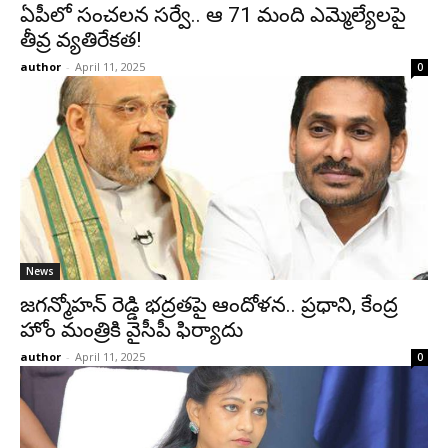
ఏపీలో సంచలన సర్వే.. ఆ 71 మంది ఎమ్మెల్యేలపై
తీవ్ర వ్యతిరేకత!
author
-
April 11, 2025
0
News
జగన్మోహన్ రెడ్డి భద్రతపై ఆందోళన.. ప్రధాని, కేంద్ర
హోం మంత్రికి వైసీపీ ఫిర్యాదు
author
-
April 11, 2025
0