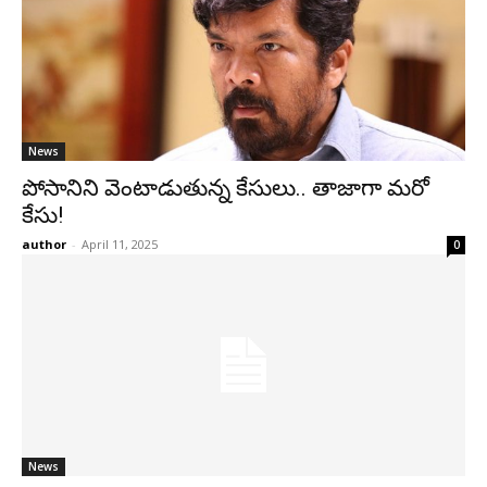
News
పోసానిని వెంటాడుతున్న కేసులు.. తాజాగా మరో
కేసు!
author
-
April 11, 2025
0
News