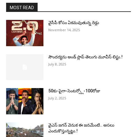
MOST READ
వైసీపీ కోసం ఏక‌మ‌వుతున్న రెడ్లు
November 14, 2025
సౌందర్యను అండ్‌ ప్లాప్‌ తెలుగు మూవీస్‌ లిస్టు.!
July 8, 2025
50కు-పైగా-సెంటర్స్లో-100రోజు
July 2, 2025
వైఎస్‌ జగన్‌ వెనుక ఈ జనమేంటి.. అసలు
ఎందుకొస్తున్నట్టు.!