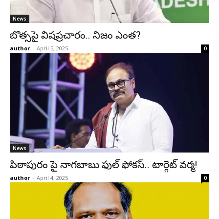
News
బొత్సపై విషప్రచారం.. నిజం ఎంత?
author
-
April 5, 2025
0
News
పిఠాపురం పై నాగబాబు ఫుల్ ఫోకస్.. టార్గెట్ వర్మ!
author
-
April 4, 2025
0