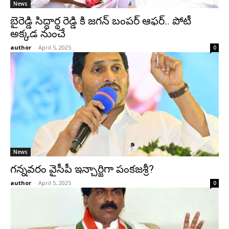
News
బైరెడ్డి సిద్ధార్థ రెడ్డి కి జగన్ బంపర్ ఆఫర్.. పోటీ
అక్కడ నుంచే
author
-
April 5, 2025
0
News
గన్నవరం వైసీపీ ఇన్చార్జిగా పంకజశ్రీ?
author
-
April 5, 2025
0