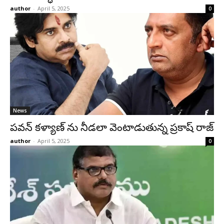
author
-
April 5, 2025
0
News
పవన్ కళ్యాణ్ ను నీడలా వెంటాడుతున్న ప్రకాష్ రాజ్
author
-
April 5, 2025
0