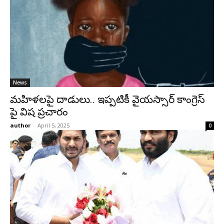
News
మహిళలపై దాడులు.. ఇప్పటికీ వైయస్సార్ కాంగ్రెస్
పై విష ప్రచారం
author
-
April 5, 2025
0