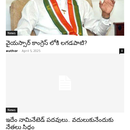
News
వైయస్సార్ కాంగ్రెస్ లోకి లగడపాటి?
author
-
April 5, 2025
0
News
ఇదేం నామినేటెడ్ పదవులు.. వదులుకునేందుకు
నేతలు సిద్ధం