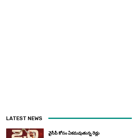
LATEST NEWS
వైసీపీ కోసం ఏక‌మ‌వుతున్న రెడ్లు