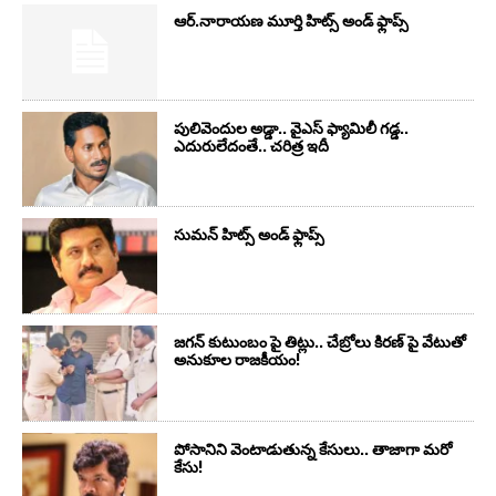
ఆర్‌.నారాయ‌ణ మూర్తి హిట్స్ అండ్ ఫ్లాప్స్‌
పులివెందుల అడ్డా.. వైఎస్ ఫ్యామిలీ గడ్డ..
ఎదురులేదంతే.. చరిత్ర ఇదీ
సుమ‌న్ హిట్స్ అండ్ ఫ్లాప్స్‌
జగన్ కుటుంబం పై తిట్లు.. చేబ్రోలు కిరణ్ పై వేటుతో
అనుకూల రాజకీయం!
పోసానిని వెంటాడుతున్న కేసులు.. తాజాగా మరో
కేసు!