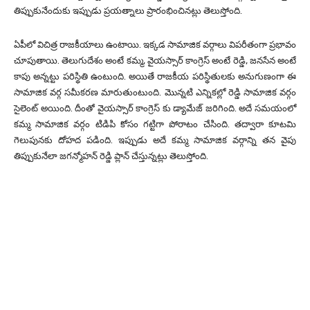
తిప్పుకునేందుకు ఇప్పుడు ప్రయత్నాలు ప్రారంభించినట్లు తెలుస్తోంది.
ఏపీలో విచిత్ర రాజకీయాలు ఉంటాయి. ఇక్కడ సామాజిక వర్గాలు విపరీతంగా ప్రభావం
చూపుతాయి. తెలుగుదేశం అంటే కమ్మ, వైయస్సార్ కాంగ్రెస్ అంటే రెడ్డి, జనసేన అంటే
కాపు అన్నట్టు పరిస్థితి ఉంటుంది. అయితే రాజకీయ పరిస్థితులకు అనుగుణంగా ఈ
సామాజిక వర్గ సమీకరణ మారుతుంటుంది. మొన్నటి ఎన్నికల్లో రెడ్డి సామాజిక వర్గం
సైలెంట్ అయింది. దీంతో వైయస్సార్ కాంగ్రెస్ కు డ్యామేజ్ జరిగింది. అదే సమయంలో
కమ్మ సామాజిక వర్గం టిడిపి కోసం గట్టిగా పోరాటం చేసింది. తద్వారా కూటమి
గెలుపునకు దోహద పడింది. ఇప్పుడు అదే కమ్మ సామాజిక వర్గాన్ని తన వైపు
తిప్పుకునేలా జగన్మోహన్ రెడ్డి ప్లాన్ చేస్తున్నట్లు తెలుస్తోంది.