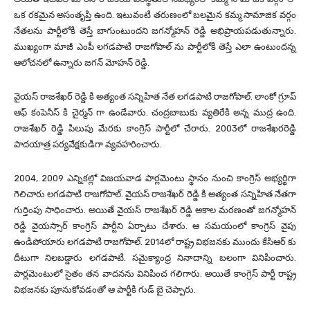
ఒక రకమైన అసంతృప్తి ఉంది. ఇటువంటి తరుణంలో బలమైన కమ్మ సామాజిక వర్గం
నేతలను పార్టీలోకి తెస్తే బాగుంటుందని జగన్మోహన్ రెడ్డి అభిప్రాయపడుతున్నారు.
ముఖ్యంగా మాజీ ఎంపీ లగడపాటి రాజగోపాల్ ను పార్టీలోకి తెస్తే ఎలా ఉంటుందన్న
ఆలోచనలో ఉన్నారు జగన్ మోహన్ రెడ్డి.
వైయస్ రాజశేఖర్ రెడ్డి కి అత్యంత సన్నిహిత నేత లగడపాటి రాజగోపాల్. లాంకో గ్రూప్
ఆఫ్ కంపెనీస్ కి చైర్మన్ గా ఉండేవారు. చంద్రబాబుకు వ్యతిరేకి అన్న ముద్ర ఉంది.
రాజశేఖర్ రెడ్డి పిలుపు మేరకు కాంగ్రెస్ పార్టీలో చేరారు. 2003లో రాజశేఖరరెడ్డి
పాదయాత్ర పర్యవేక్షకుడిగా వ్యవహరించారు.
2004, 2009 ఎన్నికల్లో విజయవాడ పార్లమెంటు స్థానం నుంచి కాంగ్రెస్ అభ్యర్థిగా
గెలిచారు లగడపాటి రాజగోపాల్. వైయస్ రాజశేఖర్ రెడ్డి కి అత్యంత సన్నిహిత నేతగా
గుర్తింపు సాధించారు. అయితే వైయస్ రాజశేఖర్ రెడ్డి అకాల మరణంతో జగన్మోహన్
రెడ్డి వైయస్సార్ కాంగ్రెస్ పార్టీని ఏర్పాటు చేశారు. ఆ సమయంలో కాంగ్రెస్ వైపు
ఉండిపోయారు లగడపాటి రాజగోపాల్. 2014లో రాష్ట్ర విభజనకు ముందు కేసిఆర్ కు
దీటుగా నిలబడ్డారు లగడపాటి. సమైక్యాంధ్ర నినాదాన్ని బలంగా వినిపించారు.
పార్లమెంటులో సైతం తన వాదనను వినిపించ గలిగారు. అయితే కాంగ్రెస్ పార్టీ రాష్ట్ర
విభజనకు పూనుకోవడంతో ఆ పార్టీకి గుడ్ బై చెప్పారు.