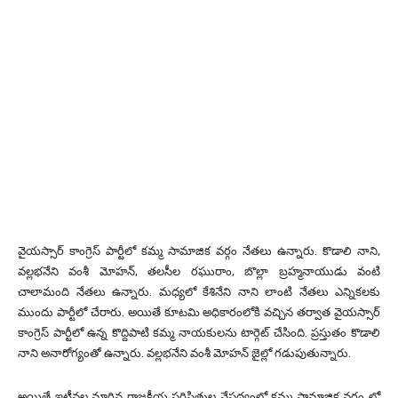
వైయస్సార్ కాంగ్రెస్ పార్టీలో కమ్మ సామాజిక వర్గం నేతలు ఉన్నారు. కొడాలి నాని,
వల్లభనేని వంశీ మోహన్, తలసీల రఘురాం, బొల్లా బ్రహ్మనాయుడు వంటి
చాలామంది నేతలు ఉన్నారు. మధ్యలో కేశినేని నాని లాంటి నేతలు ఎన్నికలకు
ముందు పార్టీలో చేరారు. అయితే కూటమి అధికారంలోకి వచ్చిన తర్వాత వైయస్సార్
కాంగ్రెస్ పార్టీలో ఉన్న కొద్దిపాటి కమ్మ నాయకులను టార్గెట్ చేసింది. ప్రస్తుతం కొడాలి
నాని అనారోగ్యంతో ఉన్నారు. వల్లభనేని వంశీ మోహన్ జైల్లో గడుపుతున్నారు.
అయితే ఇటీవల మారిన రాజకీయ పరిస్థితుల నేపథ్యంలో కమ్మ సామాజిక వర్గం లో