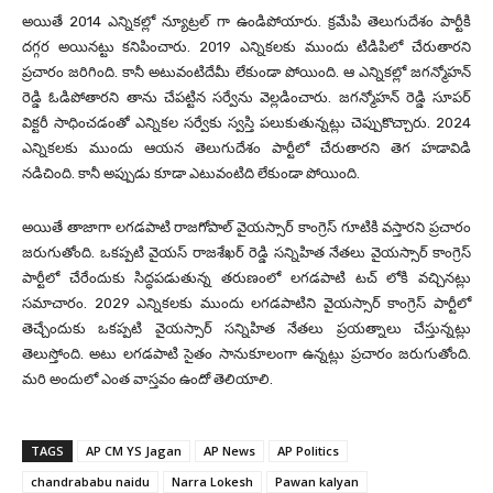
అయితే 2014 ఎన్నికల్లో న్యూట్రల్ గా ఉండిపోయారు. క్రమేపి తెలుగుదేశం పార్టీకి
దగ్గర అయినట్టు కనిపించారు. 2019 ఎన్నికలకు ముందు టిడిపిలో చేరుతారని
ప్రచారం జరిగింది. కానీ అటువంటిదేమీ లేకుండా పోయింది. ఆ ఎన్నికల్లో జగన్మోహన్
రెడ్డి ఓడిపోతారని తాను చేపట్టిన సర్వేను వెల్లడించారు. జగన్మోహన్ రెడ్డి సూపర్
విక్టరీ సాధించడంతో ఎన్నికల సర్వేకు స్వస్తి పలుకుతున్నట్లు చెప్పుకొచ్చారు. 2024
ఎన్నికలకు ముందు ఆయన తెలుగుదేశం పార్టీలో చేరుతారని తెగ హడావిడి
నడిచింది. కానీ అప్పుడు కూడా ఎటువంటిది లేకుండా పోయింది.
అయితే తాజాగా లగడపాటి రాజగోపాల్ వైయస్సార్ కాంగ్రెస్ గూటికి వస్తారని ప్రచారం
జరుగుతోంది. ఒకప్పటి వైయస్ రాజశేఖర్ రెడ్డి సన్నిహిత నేతలు వైయస్సార్ కాంగ్రెస్
పార్టీలో చేరేందుకు సిద్ధపడుతున్న తరుణంలో లగడపాటి టచ్ లోకి వచ్చినట్లు
సమాచారం. 2029 ఎన్నికలకు ముందు లగడపాటిని వైయస్సార్ కాంగ్రెస్ పార్టీలో
తెచ్చేందుకు ఒకప్పటి వైయస్సార్ సన్నిహిత నేతలు ప్రయత్నాలు చేస్తున్నట్లు
తెలుస్తోంది. అటు లగడపాటి సైతం సానుకూలంగా ఉన్నట్లు ప్రచారం జరుగుతోంది.
మరి అందులో ఎంత వాస్తవం ఉందో తెలియాలి.
TAGS
AP CM YS Jagan
AP News
AP Politics
chandrababu naidu
Narra Lokesh
Pawan kalyan