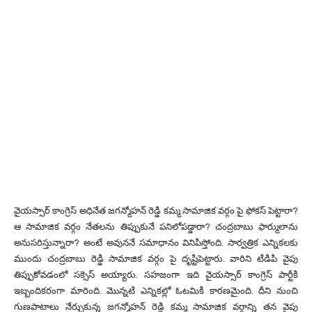
వైయస్సార్ కాంగ్రెస్ అధినేత జగన్మోహన్ రెడ్డి కమ్మ సామాజిక వర్గం పై ఫోకస్ పెట్టారా?
ఆ సామాజిక వర్గం నేతలను తిప్పుకునే పనిలోపడ్డారా? చంద్రబాబు ఫార్ములాను
అనుసరిస్తున్నారా? అంటే అవుననే సమాధానం వినిపిస్తోంది. సార్వత్రిక ఎన్నికలకు
ముందు చంద్రబాబు రెడ్డి సామాజిక వర్గం పై దృష్టిపెట్టారు. వారిని టిడిపి వైపు
తిప్పుకోవడంలో సక్సెస్ అయ్యారు. సహజంగా ఇది వైయస్సార్ కాంగ్రెస్ పార్టీకి
ఇబ్బందికరంగా మారింది. మొన్నటి ఎన్నికల్లో ఓటమికి కారణమైంది. దీని నుంచి
గుణపాటాలు నేర్చుకున్న జగన్మోహన్ రెడ్డి కమ్మ సామాజిక వర్గాన్ని తన వైపు