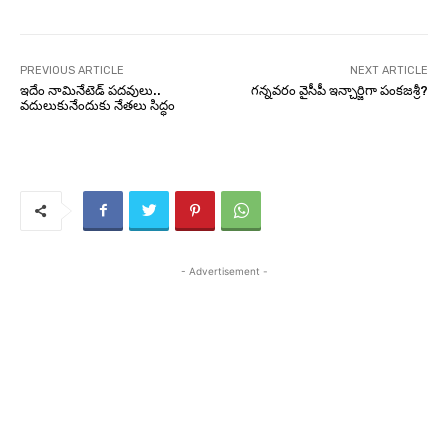
PREVIOUS ARTICLE
NEXT ARTICLE
ఇదేం నామినేటెడ్ పదవులు..
గన్నవరం వైసీపీ ఇన్చార్జిగా పంకజశ్రీ?
వదులుకునేందుకు నేతలు సిద్ధం
- Advertisement -