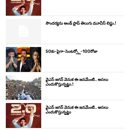
సౌందర్యను అండ్‌ ప్లాప్‌ తెలుగు మూవీస్‌ లిస్టు.!
50కు-పైగా-సెంటర్స్లో-100రోజు
వైఎస్‌ జగన్‌ వెనుక ఈ జనమేంటి.. అసలు
ఎందుకొస్తున్నట్టు.!
వైఎస్‌ జగన్‌ వెనుక ఈ జనమేంటి.. అసలు
ఎందుకొస్తున్నట్టు