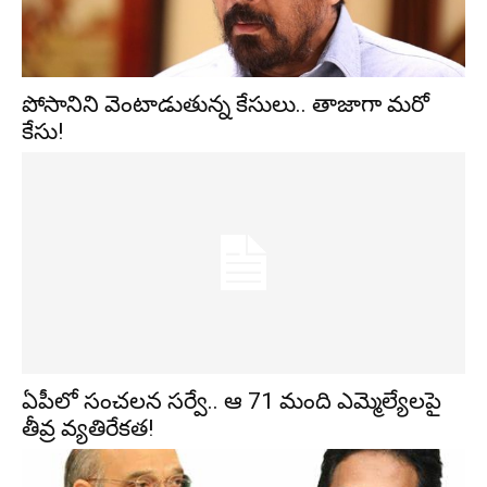
పోసానిని వెంటాడుతున్న కేసులు.. తాజాగా మరో
కేసు!
ఏపీలో సంచలన సర్వే.. ఆ 71 మంది ఎమ్మెల్యేలపై
తీవ్ర వ్యతిరేకత!