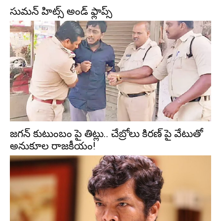
సుమ‌న్ హిట్స్ అండ్ ఫ్లాప్స్‌
జగన్ కుటుంబం పై తిట్లు.. చేబ్రోలు కిరణ్ పై వేటుతో
అనుకూల రాజకీయం!