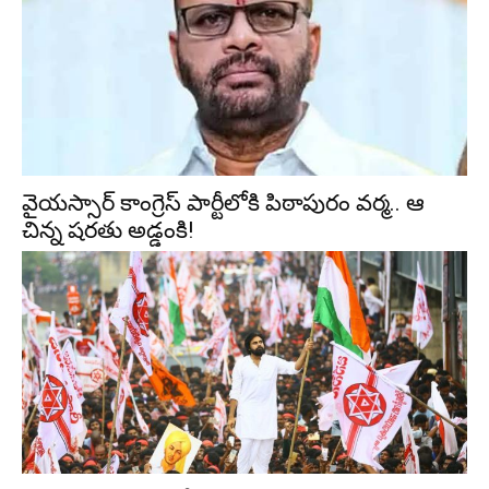
వైయస్సార్ కాంగ్రెస్ పార్టీలోకి పిఠాపురం వర్మ.. ఆ
చిన్న షరతు అడ్డంకి!