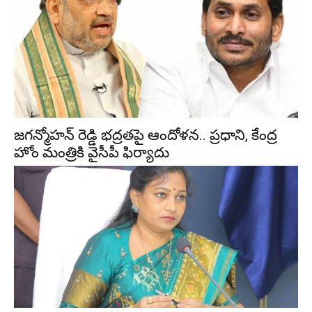
జగన్మోహన్ రెడ్డి భద్రతపై ఆందోళన.. ప్రధాని, కేంద్ర
హోం మంత్రికి వైసీపీ ఫిర్యాదు