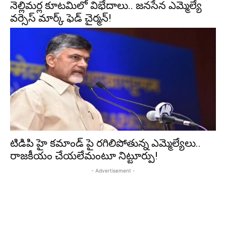
నెల్లిమర్ల కూటమిలో విభేదాలు.. జనసేన ఎమ్మెల్యే
వర్సెస్ మార్క్ ఫెడ్ చైర్మన్!
టిడిపి హై కమాండ్ పై రగిలిపోతున్న ఎమ్మెల్యేలు..
రాజకీయం చేయలేమంటూ నిట్టూర్పు!
- Advertisement -