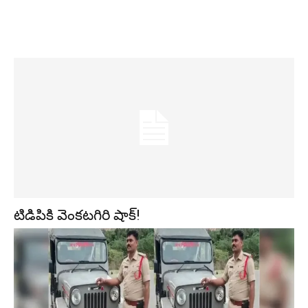
టిడిపికి వెంకటగిరి షాక్!