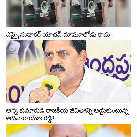
ఎస్సై సుధాకర్ యాదవ్ మామూలోడు కాదు!
అన్న కుమారుడి రాజకీయ జీవితాన్ని అడ్డుకుంటున్న
ఆదినారాయణ రెడ్డి!