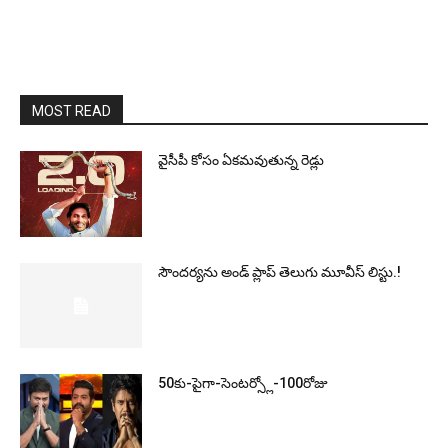
MOST READ
వైసీపీ కోసం ఏక‌మ‌వుతున్న రెడ్లు
సౌందర్యను అండ్‌ ప్లాప్‌ తెలుగు మూవీస్‌ లిస్టు.!
50కు-పైగా-సెంటర్స్లో-100రోజు