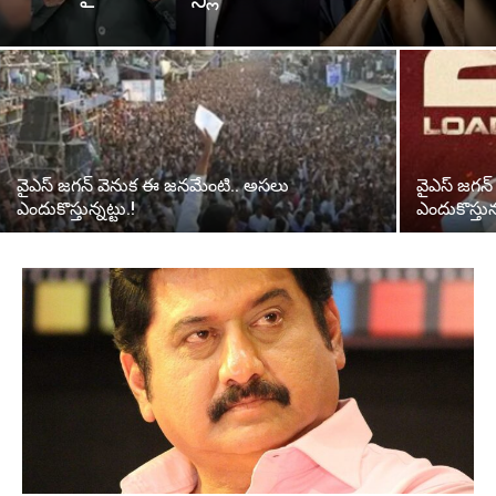
వైఎస్‌ జగన్‌ వెనుక ఈ జనమేంటి.. అసలు
వైఎస్‌ జగన
ఎందుకొస్తున్నట్టు.!
ఎందుకొస్తున్