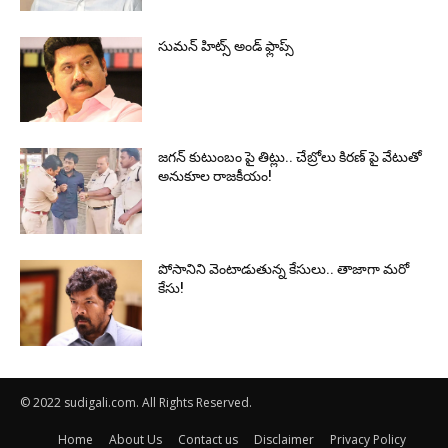
సుమ‌న్ హిట్స్ అండ్ ఫ్లాప్స్‌
జగన్ కుటుంబం పై తిట్లు.. చేబ్రోలు కిరణ్ పై వేటుతో
అనుకూల రాజకీయం!
పోసానిని వెంటాడుతున్న కేసులు.. తాజాగా మరో
కేసు!
© 2022 sudigali.com. All Rights Reserved.
Home
About Us
Contact us
Disclaimer
Privacy Policy