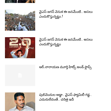
వైఎస్‌ జగన్‌ వెనుక ఈ జనమేంటి.. అసలు
ఎందుకొస్తున్నట్టు.!
వైఎస్‌ జగన్‌ వెనుక ఈ జనమేంటి.. అసలు
ఎందుకొస్తున్నట్టు
ఆర్‌.నారాయ‌ణ మూర్తి హిట్స్ అండ్ ఫ్లాప్స్‌
పులివెందుల అడ్డా.. వైఎస్ ఫ్యామిలీ గడ్డ..
ఎదురులేదంతే.. చరిత్ర ఇదీ