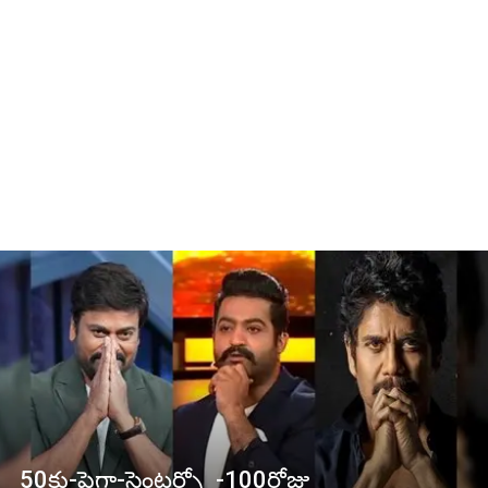
50కు-పైగా-సెంటర్స్లో-100రోజు