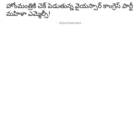
హోంమంత్రికి చెక్ పెడుతున్న వైయస్సార్ కాంగ్రెస్ పార్టీ
మహిళా ఎమ్మెల్సీ!
- Advertisement -