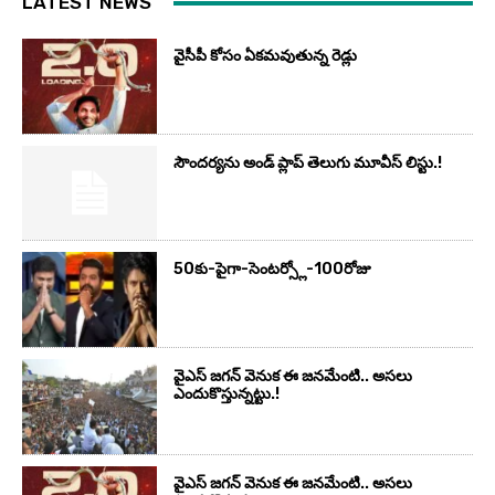
LATEST NEWS
వైసీపీ కోసం ఏక‌మ‌వుతున్న రెడ్లు
సౌందర్యను అండ్‌ ప్లాప్‌ తెలుగు మూవీస్‌ లిస్టు.!
50కు-పైగా-సెంటర్స్లో-100రోజు
వైఎస్‌ జగన్‌ వెనుక ఈ జనమేంటి.. అసలు
ఎందుకొస్తున్నట్టు.!
వైఎస్‌ జగన్‌ వెనుక ఈ జనమేంటి.. అసలు