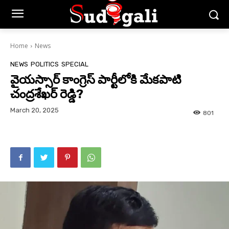
Home
News
NEWS
POLITICS
SPECIAL
వైయస్సార్ కాంగ్రెస్ పార్టీలోకి మేకపాటి
చంద్రశేఖర్ రెడ్డి?
March 20, 2025
801