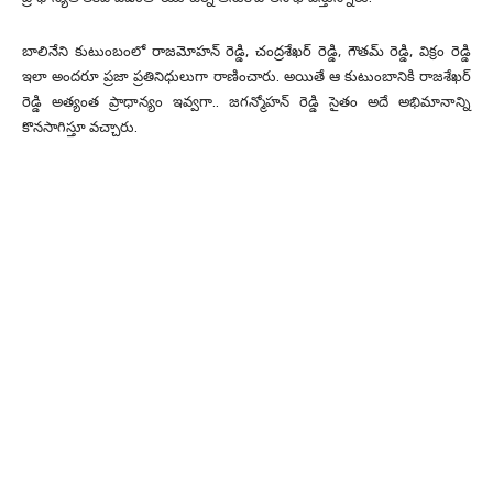
బాలినేని కుటుంబంలో రాజమోహన్ రెడ్డి, చంద్రశేఖర్ రెడ్డి, గౌతమ్ రెడ్డి, విక్రం రెడ్డి
ఇలా అందరూ ప్రజా ప్రతినిధులుగా రాణించారు. అయితే ఆ కుటుంబానికి రాజశేఖర్
రెడ్డి అత్యంత ప్రాధాన్యం ఇవ్వగా.. జగన్మోహన్ రెడ్డి సైతం అదే అభిమానాన్ని
కొనసాగిస్తూ వచ్చారు.