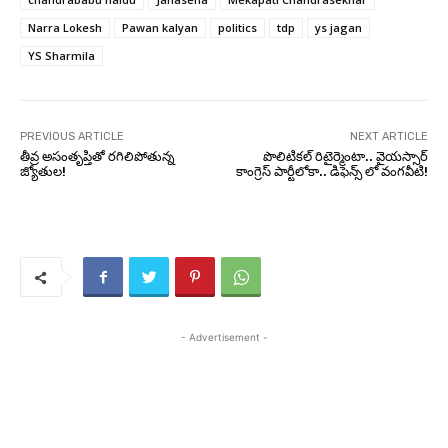
Narra Lokesh
Pawan kalyan
politics
tdp
ys jagan
YS Sharmila
PREVIOUS ARTICLE
NEXT ARTICLE
తీవ్ర అసంతృప్తితో రగిలిపోతున్న
పొలిటికల్ రిటైర్మెంటా.. వైయస్సార్
జ్యోతుల!
కాంగ్రెస్ పార్టీలోకా.. డిఫెన్స్ లో వంగవీటి!
- Advertisement -