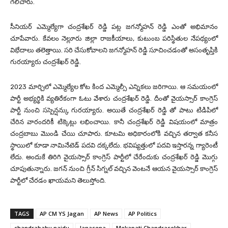
గెలిచారు.
సీనియర్ ఎమ్మెల్యేగా చంద్రశేఖర్ రెడ్డి పట్ల జగన్మోహన్ రెడ్డి ఎంతో అభిమానం
చూపేవారు. కేవలం నెల్లూరు జిల్లా రాజకీయాలు, కుటుంబ పరిస్థితుల నేపథ్యంలో
విభేదాలు తలెత్తాయి. సరి చేసుకోవాలని జగన్మోహన్ రెడ్డి సూచించడంతో అసంతృప్తికి
గురయ్యారు చంద్రశేఖర్ రెడ్డి.
2023 మార్చిలో ఎమ్మెల్యేల కోట కింద ఎమ్మెల్సీ ఎన్నికలు జరిగాయి. ఆ సమయంలో
పార్టీ అభ్యర్థికి వ్యతిరేకంగా ఓటు వేశారు చంద్రశేఖర్ రెడ్డి. దీంతో వైయస్సార్ కాంగ్రెస్
పార్టీ నుంచి సస్పెన్షన్కు గురయ్యారు. అయితే చంద్రశేఖర్ రెడ్డి తో పాటు టిడిపిలో
చేరిన వారందరికీ టిక్కెట్లు లభించాయి. కానీ చంద్రశేఖర్ రెడ్డి విషయంలో మాత్రం
చంద్రబాబు మొండి చేయి చూపారు. కూటమి అధికారంలోకి వచ్చిన తర్వాత కనీస
స్థాయిలో కూడా నామినేటెడ్ పదవి దక్కలేదు. భవిష్యత్తులో పదవి ఇస్తారన్న గ్యారెంటీ
లేదు. అందుకే తిరిగి వైయస్సార్ కాంగ్రెస్ పార్టీలో చేరేందుకు చంద్రశేఖర్ రెడ్డి మొగ్గు
చూపుతున్నారు. జగన్ నుంచి గ్రీన్ సిగ్నల్ వచ్చిన వెంటనే ఆయన వైయస్సార్ కాంగ్రెస్
పార్టీలో చేరడం ఖాయమని తెలుస్తోంది.
TAGS
AP CM YS Jagan
AP News
AP Politics
chandrababu naidu
Janasena
Mekapati Chandrasekhar