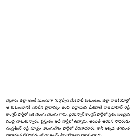
నెల్లూరు జిల్లా అంటే ముందుగా గుర్తొచ్చేది మేకపాటి కుటుంబం. జిల్లా రాజకీయాల్లో
ఆ కుటుంబానికి ఎనలేని ప్రాధాన్యం ఉంది. పెద్దాయన మేకపాటి రాజమోహన్ రెడ్డి
కాంగ్రెస్ పార్టీలో ఒక వెలుగు వెలుగు గారు. వైయస్సార్ కాంగ్రెస్ పార్టీలో సైతం బలమైన
ముద్ర చాటుకున్నారు. ప్రస్తుతం అదే పార్టీలో ఉన్నారు. అయితే ఆయన సోదరుడు
చంద్రశేఖర్ రెడ్డి మాత్రం తెలుగుదేశం పార్టీలో చేరిపోయారు. కానీ అక్కడ తగినంత
ప్రాధాన్యత లేకపోవడంతో యూటర్న్ తీసుకోవాలని భావిస్తున్నారు.