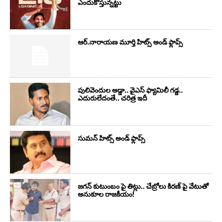
ఎందుకొస్తున్నట్టు
ఆర్‌.నారాయ‌ణ మూర్తి హిట్స్ అండ్ ఫ్లాప్స్‌
పులివెందుల అడ్డా.. వైఎస్ ఫ్యామిలీ గడ్డ..
ఎదురులేదంతే.. చరిత్ర ఇదీ
సుమ‌న్ హిట్స్ అండ్ ఫ్లాప్స్‌
జగన్ కుటుంబం పై తిట్లు.. చేబ్రోలు కిరణ్ పై వేటుతో
అనుకూల రాజకీయం!