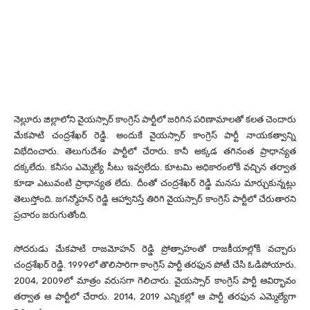
నెల్లూరు జిల్లాలోని వైయస్సార్ కాంగ్రెస్ పార్టీలో జరిగిన పరిణామాలతో కలత చెందారు
మేకపాటి చంద్రశేఖర్ రెడ్డి. అందుకే వైయస్సార్ కాంగ్రెస్ పార్టీ నాయకత్వాన్ని
విభేదించారు. తెలుగుదేశం పార్టీలో చేరారు. కానీ అక్కడ తగినంత ప్రాధాన్యత
దక్కలేదు. కనీసం ఎమ్మెల్యే సీటు ఇవ్వలేదు. కూటమి అధికారంలోకి వచ్చిన తర్వాత
కూడా ఎటువంటి ప్రాధాన్యత లేదు. దీంతో చంద్రశేఖర్ రెడ్డి మనసు మార్చుకున్నట్లు
తెలుస్తోంది. జగన్మోహన్ రెడ్డి ఆహ్వానిస్తే తిరిగి వైయస్సార్ కాంగ్రెస్ పార్టీలో చేరుతారని
ప్రచారం జరుగుతోంది.
సోదరుడు మేకపాటి రాజమోహన్ రెడ్డి ప్రోత్సాహంతో రాజకీయాల్లోకి వచ్చారు
చంద్రశేఖర్ రెడ్డి. 1999లో తొలిసారిగా కాంగ్రెస్ పార్టీ తరఫున పోటీ చేసి ఓడిపోయారు.
2004, 2009లో మాత్రం వరుసగా గెలిచారు. వైయస్సార్ కాంగ్రెస్ పార్టీ ఆవిర్భావం
తర్వాత ఆ పార్టీలో చేరారు. 2014, 2019 ఎన్నికల్లో ఆ పార్టీ తరఫున ఎమ్మెల్యేగా