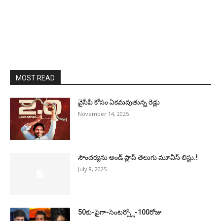
MOST READ
వైసీపీ కోసం ఏక‌మ‌వుతున్న రెడ్లు
November 14, 2025
సౌందర్యను అండ్‌ ప్లాప్‌ తెలుగు మూవీస్‌ లిస్టు.!
July 8, 2025
50కు-పైగా-సెంటర్స్లో-100రోజు