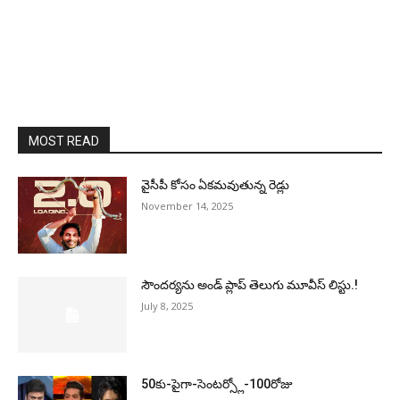
MOST READ
వైసీపీ కోసం ఏక‌మ‌వుతున్న రెడ్లు
November 14, 2025
సౌందర్యను అండ్‌ ప్లాప్‌ తెలుగు మూవీస్‌ లిస్టు.!
July 8, 2025
50కు-పైగా-సెంటర్స్లో-100రోజు