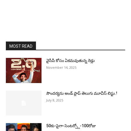
MOST READ
వైసీపీ కోసం ఏక‌మ‌వుతున్న రెడ్లు
November 14, 2025
సౌందర్యను అండ్‌ ప్లాప్‌ తెలుగు మూవీస్‌ లిస్టు.!
July 8, 2025
50కు-పైగా-సెంటర్స్లో-100రోజు