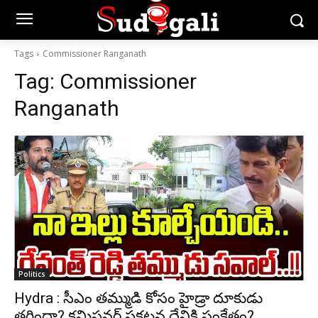
Tags
Commissioner Ranganath
Tag:
Commissioner
Ranganath
Politics
Hydra : సీఎం తమ్ముడి కోసం హైడ్రా దూకుడు
తగ్గిందా? కమిషనర్ ప్రకటన దేనికి సంకేతం?