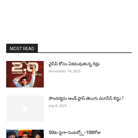
MOST READ
వైసీపీ కోసం ఏక‌మ‌వుతున్న రెడ్లు
November 14, 2025
సౌందర్యను అండ్‌ ప్లాప్‌ తెలుగు మూవీస్‌ లిస్టు.!
July 8, 2025
50కు-పైగా-సెంటర్స్లో-100రోజు