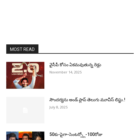
MOST READ
వైసీపీ కోసం ఏక‌మ‌వుతున్న రెడ్లు
November 14, 2025
సౌందర్యను అండ్‌ ప్లాప్‌ తెలుగు మూవీస్‌ లిస్టు.!
July 8, 2025
50కు-పైగా-సెంటర్స్లో-100రోజు