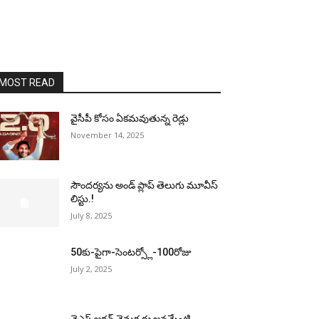
MOST READ
వైసీపీ కోసం ఏక‌మ‌వుతున్న రెడ్లు
November 14, 2025
సౌందర్యను అండ్‌ ప్లాప్‌ తెలుగు మూవీస్‌
లిస్టు.!
July 8, 2025
50కు-పైగా-సెంటర్స్లో-100రోజు
July 2, 2025