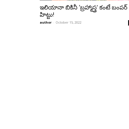
ఇలియానా బికినీ ‘బ్రహ్మాస్త్ర’ కంటే బంపర్
హిట్టు!
author
-
October 15, 2022