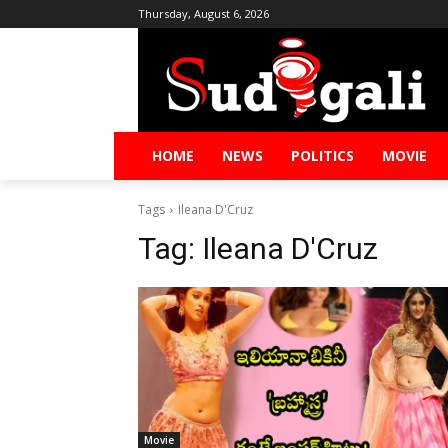
Thursday, August 6, 2026
HOME
NEWS
POLITICS
MOVIE
Tags
Ileana D'Cruz
Tag:
Ileana D'Cruz
Movie