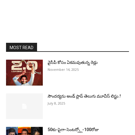
MOST READ
వైసీపీ కోసం ఏక‌మ‌వుతున్న రెడ్లు
November 14, 2025
సౌందర్యను అండ్‌ ప్లాప్‌ తెలుగు మూవీస్‌ లిస్టు.!
July 8, 2025
50కు-పైగా-సెంటర్స్లో-100రోజు