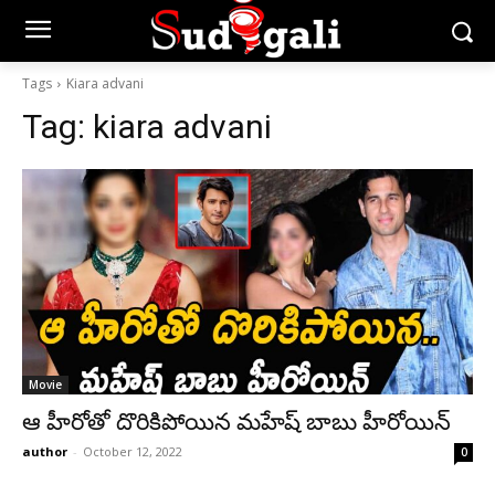
Tags
Kiara advani
Tag:
kiara advani
Movie
ఆ హీరోతో దొరికిపోయిన మహేష్ బాబు హీరోయిన్
author
-
October 12, 2022
0