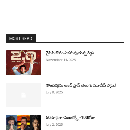
MOST READ
వైసీపీ కోసం ఏక‌మ‌వుతున్న రెడ్లు
November 14, 2025
సౌందర్యను అండ్‌ ప్లాప్‌ తెలుగు మూవీస్‌ లిస్టు.!
July 8, 2025
50కు-పైగా-సెంటర్స్లో-100రోజు
July 2, 2025