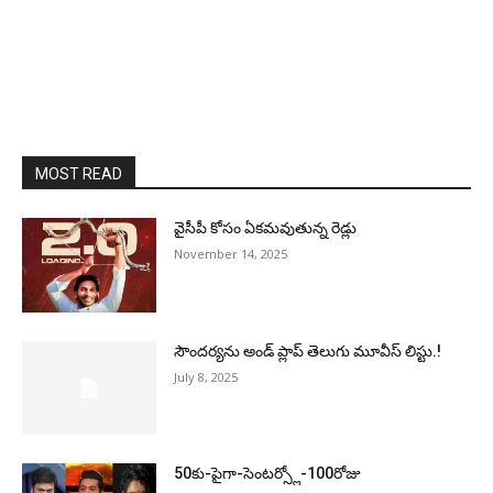
MOST READ
వైసీపీ కోసం ఏక‌మ‌వుతున్న రెడ్లు
November 14, 2025
సౌందర్యను అండ్‌ ప్లాప్‌ తెలుగు మూవీస్‌ లిస్టు.!
July 8, 2025
50కు-పైగా-సెంటర్స్లో-100రోజు