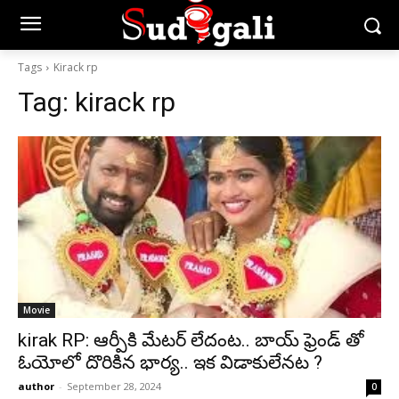
Tags
Kirack rp
Tag:
kirack rp
Movie
kirak RP: ఆర్పీకి మేటర్ లేదంట.. బాయ్ ఫ్రెండ్ తో
ఓయోలో దొరికిన భార్య.. ఇక విడాకులేనట ?
author
-
September 28, 2024
0