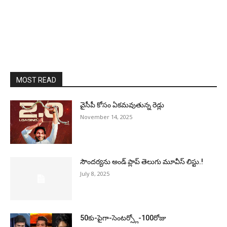
MOST READ
వైసీపీ కోసం ఏక‌మ‌వుతున్న రెడ్లు
November 14, 2025
సౌందర్యను అండ్‌ ప్లాప్‌ తెలుగు మూవీస్‌ లిస్టు.!
July 8, 2025
50కు-పైగా-సెంటర్స్లో-100రోజు