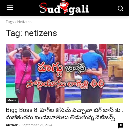
Tags
Netizens
Tag:
netizens
Movie
Bigg Boss 8: హగ్‌ల కోసమే వచ్చావా బిగ్ బాస్ కు..
మణికంఠను బండబూతులు తిడుతున్న నెటిజన్స్
author
-
September 21, 2024
0