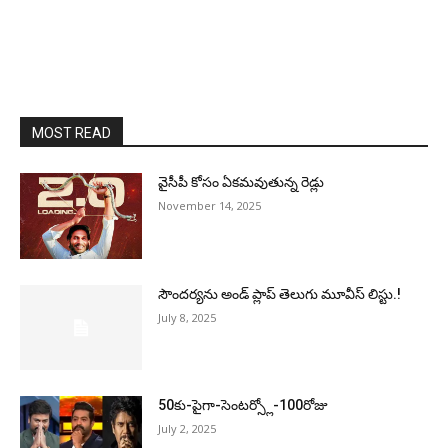
MOST READ
వైసీపీ కోసం ఏక‌మ‌వుతున్న రెడ్లు
November 14, 2025
సౌందర్యను అండ్‌ ప్లాప్‌ తెలుగు మూవీస్‌ లిస్టు.!
July 8, 2025
50కు-పైగా-సెంటర్స్లో-100రోజు
July 2, 2025