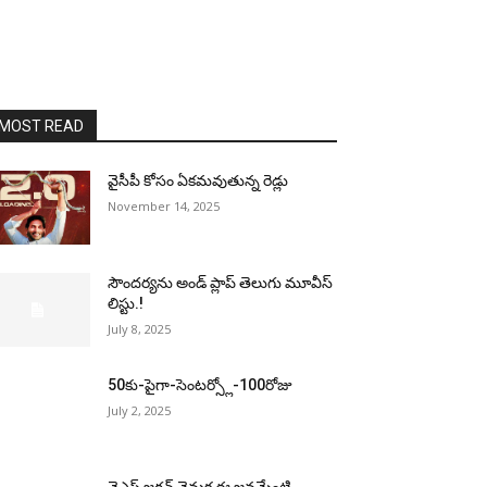
MOST READ
వైసీపీ కోసం ఏక‌మ‌వుతున్న రెడ్లు
November 14, 2025
సౌందర్యను అండ్‌ ప్లాప్‌ తెలుగు మూవీస్‌
లిస్టు.!
July 8, 2025
50కు-పైగా-సెంటర్స్లో-100రోజు
July 2, 2025