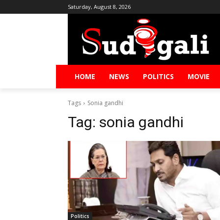
Saturday, August 8, 2026
HOME
NEWS
POLITICS
MOVIE
Tags
Sonia gandhi
Tag:
sonia gandhi
Politics