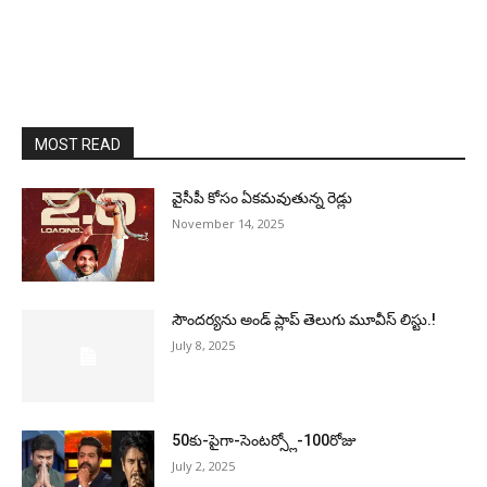
MOST READ
వైసీపీ కోసం ఏక‌మ‌వుతున్న రెడ్లు
November 14, 2025
సౌందర్యను అండ్‌ ప్లాప్‌ తెలుగు మూవీస్‌ లిస్టు.!
July 8, 2025
50కు-పైగా-సెంటర్స్లో-100రోజు
July 2, 2025