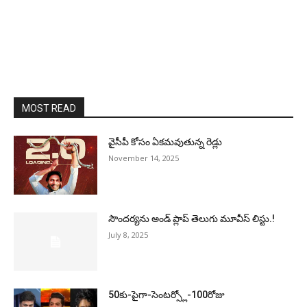
MOST READ
వైసీపీ కోసం ఏక‌మ‌వుతున్న రెడ్లు
November 14, 2025
సౌందర్యను అండ్‌ ప్లాప్‌ తెలుగు మూవీస్‌ లిస్టు.!
July 8, 2025
50కు-పైగా-సెంటర్స్లో-100రోజు