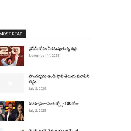
MOST READ
వైసీపీ కోసం ఏక‌మ‌వుతున్న రెడ్లు
November 14, 2025
సౌందర్యను అండ్‌ ప్లాప్‌ తెలుగు మూవీస్‌
లిస్టు.!
July 8, 2025
50కు-పైగా-సెంటర్స్లో-100రోజు
July 2, 2025