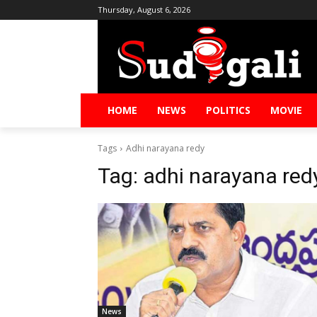
Thursday, August 6, 2026
HOME
NEWS
POLITICS
MOVIE
Tags
Adhi narayana redy
Tag:
adhi narayana red
News