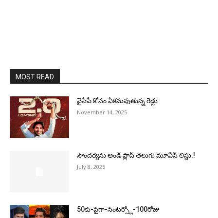
MOST READ
వైసీపీ కోసం ఏక‌మ‌వుతున్న రెడ్లు
November 14, 2025
సౌందర్యను అండ్‌ ప్లాప్‌ తెలుగు మూవీస్‌ లిస్టు.!
July 8, 2025
50కు-పైగా-సెంటర్స్లో-100రోజు