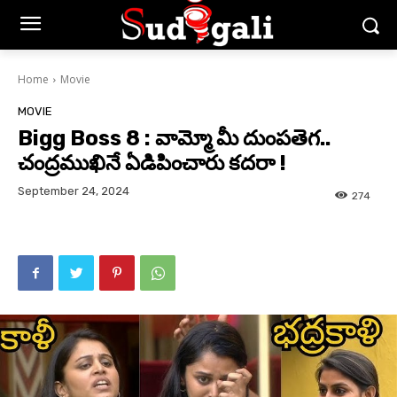
Home
Movie
MOVIE
Bigg Boss 8 : వామ్మో మీ దుంపతెగ..
చంద్రముఖినే ఏడిపించారు కదరా !
September 24, 2024
274