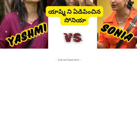
- Advertisement -