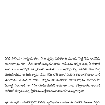
దీనికి సోనియా మాట్లాడుతూ.. నేను పృథ్వీ, నిఖిల్‌లను ముందు పెట్టి నేను ఆడలేదు
అంటున్నావు కదా.. నేను దానికి ఒప్పుకుంటాను. కానీ నను ఇక్కడ ఉన్న ఏ మగాడి
కంటే కూడా అగ్రేషన్లో ఎక్కువగానే ఉంటాను. నా అగ్రేషన్ల్ వల్ల ఎవరినీ నేను హర్ట్
చేయకూడదని అనుకున్నాను. నేను గేమ్ లోకి దిగాక ఎవరిని కొడతానో కూడా నాకే
తెలియదు. ఎందుకురా బాబు.. కొట్టకుండా ఉండాలని అనుకున్నాను. అయితే మీ
ఫెయిల్ట్ సంచాలక్ నా గేమ్ చూపించుకునే అవకాశం నాకు కల్పించారు. అందుకే
చివరిలో వచ్చిన నిన్ను, ప్రేరణను ఎత్తేశానంటూ సోనియా చెప్పుకొచ్చింది.
ఇక తర్వాత నామినేషన్లలో నిఖిల్, పృథ్వీలను చూస్తూ ఉండిపోతే నీలాగా సిస్టర్,