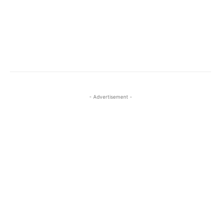
- Advertisement -