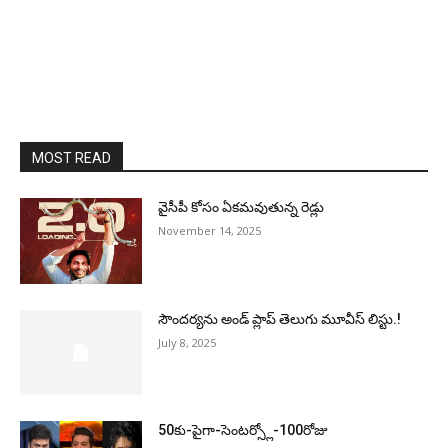
MOST READ
వైసీపీ కోసం ఏక‌మ‌వుతున్న రెడ్లు
November 14, 2025
సౌందర్యను అండ్‌ ప్లాప్‌ తెలుగు మూవీస్‌ లిస్టు.!
July 8, 2025
50కు-పైగా-సెంటర్స్లో-100రోజు