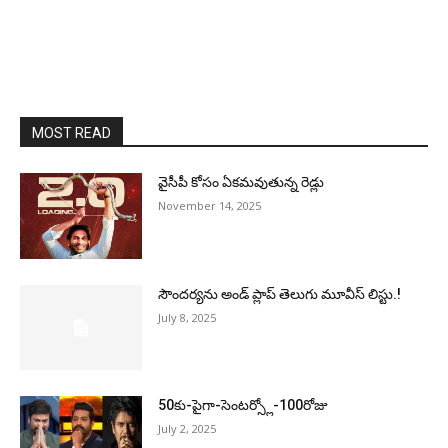
MOST READ
వైసీపీ కోసం ఏక‌మ‌వుతున్న రెడ్లు
November 14, 2025
సౌందర్యను అండ్‌ ప్లాప్‌ తెలుగు మూవీస్‌ లిస్టు.!
July 8, 2025
50కు-పైగా-సెంటర్స్లో-100రోజు
July 2, 2025