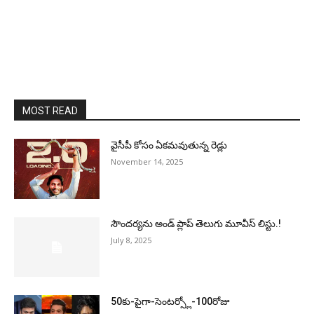
MOST READ
వైసీపీ కోసం ఏక‌మ‌వుతున్న రెడ్లు
November 14, 2025
సౌందర్యను అండ్‌ ప్లాప్‌ తెలుగు మూవీస్‌ లిస్టు.!
July 8, 2025
50కు-పైగా-సెంటర్స్లో-100రోజు