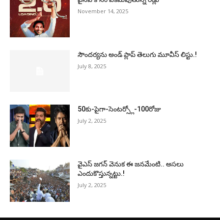
November 14, 2025
సౌందర్యను అండ్‌ ప్లాప్‌ తెలుగు మూవీస్‌ లిస్టు.!
July 8, 2025
50కు-పైగా-సెంటర్స్లో-100రోజు
July 2, 2025
వైఎస్‌ జగన్‌ వెనుక ఈ జనమేంటి.. అసలు
ఎందుకొస్తున్నట్టు.!
July 2, 2025