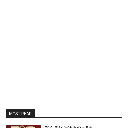
MOST READ
వైసీపీ కోసం ఏక‌మ‌వుతున్న రెడ్లు