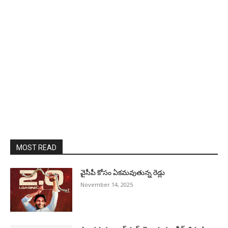
MOST READ
వైసీపీ కోసం ఏక‌మ‌వుతున్న రెడ్లు
November 14, 2025