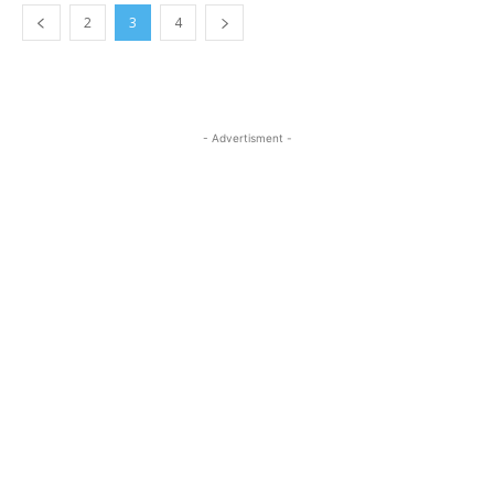
2
3
4
- Advertisment -