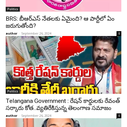
Politics
BRS: బీఆర్ఎస్ నేతలకు ఏమైంది? ఆ పార్టీలో ఏం
జరుగుతోంది?
author
-
September 26, 2024
0
Politics
Telangana Government : రేషన్ కార్డులకు రేవంత్
సర్కారు కోత..వ్యతిరేకిస్తున్న తెలంగాణ సమాజం
author
-
September 26, 2024
0