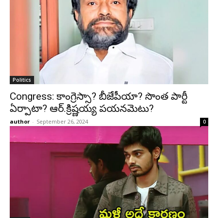
Politics
Congress: కాంగ్రెస్సా? బీజేపీయా? సొంత పార్టీ
ఏర్పాటా? ఆర్.క్రిష్ణయ్య పయనమెటు?
author
-
September 26, 2024
0