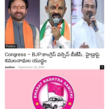
Politics
Congress – BJP:కాంగ్రెస్ వర్సెస్ బీజేపీ.. హైడ్రాపై
కమలనాథుల యుద్ధం
author
-
September 26, 2024
0