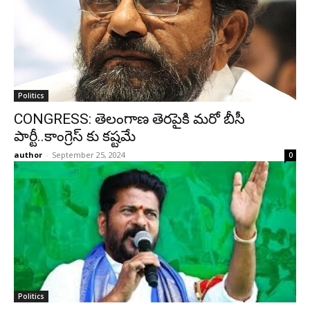
Politics
CONGRESS: తెలంగాణ తెరపైకి మరో బీసీ
పార్టీ..కాంగ్రెస్ కు కష్టమే
author
-
September 25, 2024
0
Politics