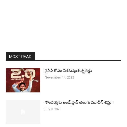
MOST READ
వైసీపీ కోసం ఏక‌మ‌వుతున్న రెడ్లు
November 14, 2025
సౌందర్యను అండ్‌ ప్లాప్‌ తెలుగు మూవీస్‌ లిస్టు.!
July 8, 2025