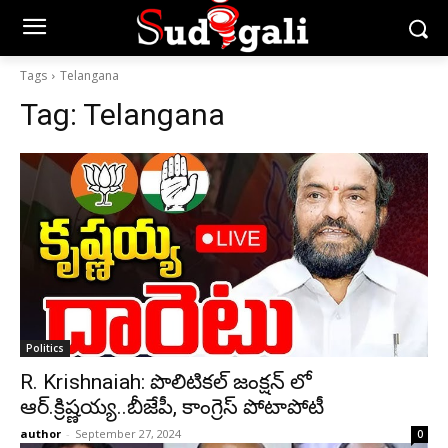
Tags
Telangana
Tag:
Telangana
Politics
R. Krishnaiah: పొలిటికల్ జంక్షన్ లో
ఆర్.క్రిష్ణయ్య..బీజేపీ, కాంగ్రెస్ పోటాపోటీ
author
-
September 27, 2024
0