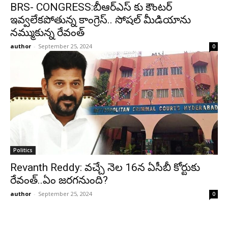
BRS- CONGRESS:బీఆర్ఎస్ కు కౌంటర్
ఇవ్వలేకపోతున్న కాంగ్రెస్.. సోషల్ మీడియాను
నమ్ముకున్న రేవంత్
author
-
September 25, 2024
0
Politics
Revanth Reddy: వచ్చే నెల 16న ఏసీబీ కోర్టుకు
రేవంత్..ఏం జరగనుంది?
author
-
September 25, 2024
0