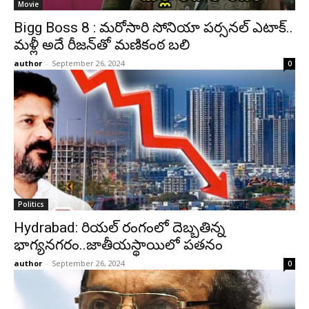
Movie
Bigg Boss 8 : మరోసారి సోనియా పర్సనల్ ఎటాక్..
మళ్లీ అదే రీజన్‎తో మణికంఠ బలి
author
-
September 26, 2024
0
Politics
Hydrabad: రియల్ రంగంలో దెబ్బతిన్న
భాగ్యనగరం..జాతీయస్థాయిలో పతనం
author
-
September 26, 2024
0