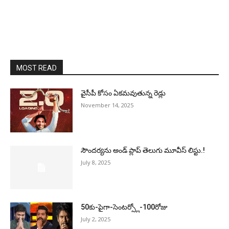
MOST READ
వైసీపీ కోసం ఏక‌మ‌వుతున్న రెడ్లు
November 14, 2025
సౌందర్యను అండ్‌ ప్లాప్‌ తెలుగు మూవీస్‌ లిస్టు.!
July 8, 2025
50కు-పైగా-సెంటర్స్లో-100రోజు
July 2, 2025