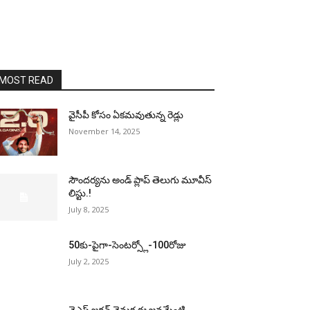
MOST READ
వైసీపీ కోసం ఏక‌మ‌వుతున్న రెడ్లు
November 14, 2025
సౌందర్యను అండ్‌ ప్లాప్‌ తెలుగు మూవీస్‌
లిస్టు.!
July 8, 2025
50కు-పైగా-సెంటర్స్లో-100రోజు
July 2, 2025