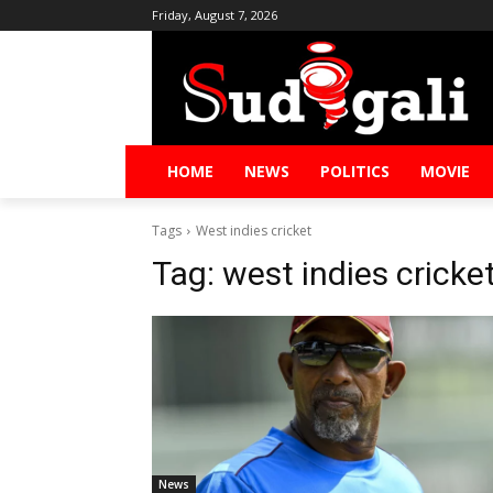
Friday, August 7, 2026
HOME
NEWS
POLITICS
MOVIE
Tags
West indies cricket
Tag:
west indies cricke
News