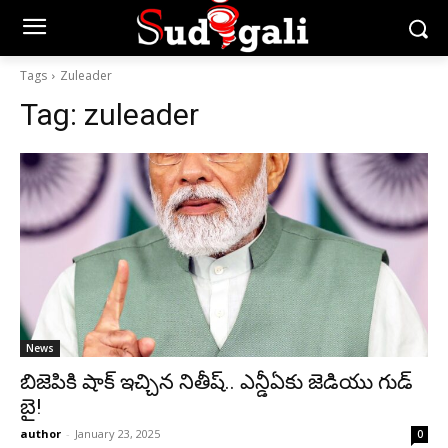
Tags
Zuleader
Tag:
zuleader
News
బిజెపికి షాక్ ఇచ్చిన నితీష్.. ఎన్డీఏకు జెడియు గుడ్
బై!
author
-
January 23, 2025
0