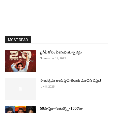
MOST READ
వైసీపీ కోసం ఏక‌మ‌వుతున్న రెడ్లు
November 14, 2025
సౌందర్యను అండ్‌ ప్లాప్‌ తెలుగు మూవీస్‌ లిస్టు.!
July 8, 2025
50కు-పైగా-సెంటర్స్లో-100రోజు