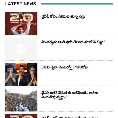
LATEST NEWS
వైసీపీ కోసం ఏక‌మ‌వుతున్న రెడ్లు
సౌందర్యను అండ్‌ ప్లాప్‌ తెలుగు మూవీస్‌ లిస్టు.!
50కు-పైగా-సెంటర్స్లో-100రోజు
వైఎస్‌ జగన్‌ వెనుక ఈ జనమేంటి.. అసలు
ఎందుకొస్తున్నట్టు.!