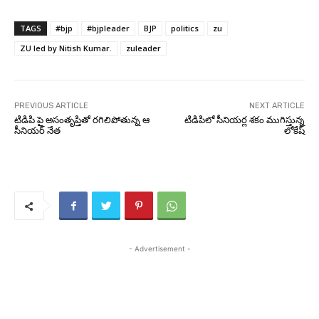
TAGS
#bjp
#bjpleader
BJP
politics
zu
ZU led by Nitish Kumar.
zuleader
PREVIOUS ARTICLE
NEXT ARTICLE
టిడిపి పై అసంతృప్తితో రగిలిపోతున్న ఆ
టిడిపిలో సీనియర్ల శకం ముగిస్తున్న
సీనియర్ నేత
లోకేష్
- Advertisement -