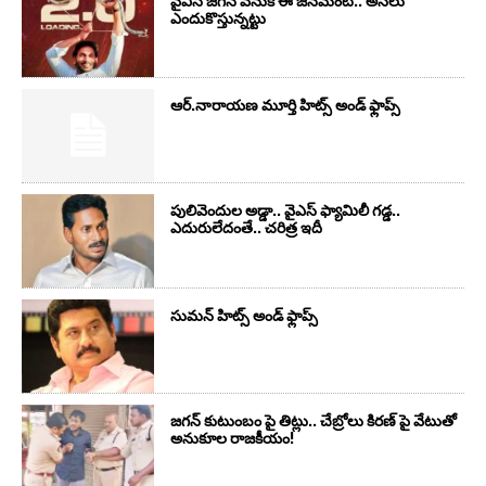
వైఎస్‌ జగన్‌ వెనుక ఈ జనమేంటి.. అసలు
ఎందుకొస్తున్నట్టు
ఆర్‌.నారాయ‌ణ మూర్తి హిట్స్ అండ్ ఫ్లాప్స్‌
పులివెందుల అడ్డా.. వైఎస్ ఫ్యామిలీ గడ్డ..
ఎదురులేదంతే.. చరిత్ర ఇదీ
సుమ‌న్ హిట్స్ అండ్ ఫ్లాప్స్‌
జగన్ కుటుంబం పై తిట్లు.. చేబ్రోలు కిరణ్ పై వేటుతో
అనుకూల రాజకీయం!