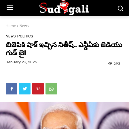
Home
News
NEWS
POLITICS
బిజెపికి షాక్ ఇచ్చిన నితీష్.. ఎన్డీఏకు జెడియు
గుడ్ బై!
January 23, 2025
293