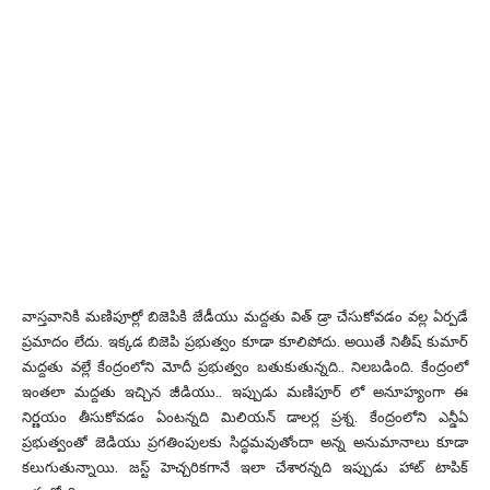
వాస్తవానికి మణిపూర్లో బిజెపికి జేడీయు మద్దతు విత్ డ్రా చేసుకోవడం వల్ల ఏర్పడే
ప్రమాదం లేదు. ఇక్కడ బిజెపి ప్రభుత్వం కూడా కూలిపోదు. అయితే నితీష్ కుమార్
మద్దతు వల్లే కేంద్రంలోని మోదీ ప్రభుత్వం బతుకుతున్నది.. నిలబడింది. కేంద్రంలో
ఇంతలా మద్దతు ఇచ్చిన జీడియు.. ఇప్పుడు మణిపూర్ లో అనూహ్యంగా ఈ
నిర్ణయం తీసుకోవడం ఏంటన్నది మిలియన్ డాలర్ల ప్రశ్న. కేంద్రంలోని ఎన్డీఏ
ప్రభుత్వంతో జెడియు ప్రగతింపులకు సిద్ధమవుతోందా అన్న అనుమానాలు కూడా
కలుగుతున్నాయి. జస్ట్ హెచ్చరికగానే ఇలా చేశారన్నది ఇప్పుడు హాట్ టాపిక్