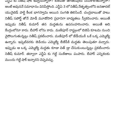
ఎన్డీఏ కు నితీష్ షాక్ ఇవ్వనున్నారా? బిజెపితో తెగతెంపులు చేసుకోబోతున్నారా?
అంటే అవుననే సమాధానం వినిపిస్తోంది. ఎన్డీఏ 3 లో నితీష్ నేతృత్వంలోని జనతాదల్
యునైటెడ్ పార్టీ కీలక భాగస్వామి అయిన సంగతి తెలిసిందే. చంద్రబాబుతో పాటు
నితీష్ సపోర్ట్ తోనే మోడీ మూడోసారి ప్రధానిగా బాధ్యతలు స్వీకరించారు. అయితే
ఇప్పుడు నితీష్ కుమార్ తన మద్దతును ఉపసంహరించారు. అయితే అది
కేంద్రంలోనూ కాదు. బీహార్ లోను కాదు. మణిపూర్ రాష్ట్రంలో బిజెపి కూటమి నుంచి
వైదొలుగుతున్నట్లు నితీష్ ప్రకటించారు. మణిపూర్ లో జేడీయుకి ఒకే ఒక్క ఎమ్మెల్యే
ఉన్నారు. ఇప్పటివరకు జెడియు ఎమ్మెల్యే బీజేపీకి మద్దతు తెలుపుతూ వచ్చారు.
ఇప్పుడు ఆ ఒక్క ఎమ్మెల్యే మద్దతు కూడా విత్ డ్రా చేసుకుంటున్నట్లు ప్రకటించారు
నితీష్ కుమార్. తద్వారా ఎన్డీఏ కు గట్టి సంకేతాలు పంపారు. బీహార్ ఎన్నికలకు
ముందు గట్టి షాక్ ఇచ్చారని చెప్పవచ్చు.