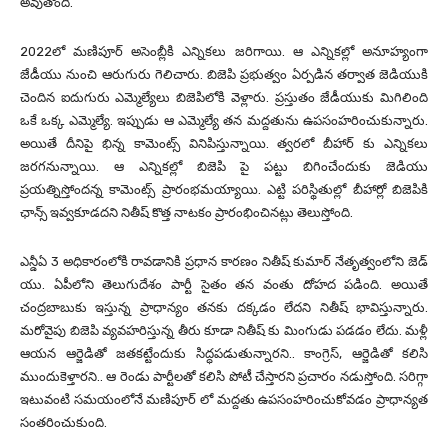
అవుతోంది.
2022లో మణిపూర్ అసెంబ్లీకి ఎన్నికలు జరిగాయి. ఆ ఎన్నికల్లో అనూహ్యంగా
జేడీయు నుంచి ఆరుగురు గెలిచారు. బిజెపి ప్రభుత్వం ఏర్పడిన తర్వాత జెడియుకి
చెందిన ఐదుగురు ఎమ్మెల్యేలు బిజెపిలోకి వెళ్లారు. ప్రస్తుతం జేడీయుకు మిగిలింది
ఒకే ఒక్క ఎమ్మెల్యే. ఇప్పుడు ఆ ఎమ్మెల్యే తన మద్దతును ఉపసంహరించుకున్నారు.
అయితే దీనిపై భిన్న కామెంట్స్ వినిపిస్తున్నాయి. త్వరలో బీహార్ కు ఎన్నికలు
జరగనున్నాయి. ఆ ఎన్నికల్లో బిజెపి పై పట్టు బిగించేందుకు జెడియు
ప్రయత్నిస్తోందన్న కామెంట్స్ ప్రారంభమయ్యాయి. ఎట్టి పరిస్థితుల్లో బీహార్లో బిజెపికి
ఛాన్స్ ఇవ్వకూడదని నితీష్ కొత్త నాటకం ప్రారంభించినట్లు తెలుస్తోంది.
ఎన్డీఏ 3 అధికారంలోకి రావడానికి ప్రధాన కారణం నితీష్ కుమార్ నేతృత్వంలోని జెడ్
యు. ఏపీలోని తెలుగుదేశం పార్టీ సైతం తన వంతు దోహద పడింది. అయితే
చంద్రబాబుకు ఇస్తున్న ప్రాధాన్యం తనకు దక్కడం లేదని నితీష్ భావిస్తున్నారు.
మరోవైపు బిజెపి వ్యవహరిస్తున్న తీరు కూడా నితీష్ కు మింగుడు పడడం లేదు. మళ్లీ
ఆయన ఆర్జెడితో జతకట్టేందుకు సిద్ధపడుతున్నారని.. కాంగ్రెస్, ఆర్జెడితో కలిసి
ముందుకెళ్తారని.. ఆ రెండు పార్టీలతో కలిసి పోటీ చేస్తారని ప్రచారం నడుస్తోంది. సరిగ్గా
ఇటువంటి సమయంలోనే మణిపూర్ లో మద్దతు ఉపసంహరించుకోవడం ప్రాధాన్యత
సంతరించుకుంది.