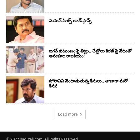
సుమ‌న్ హిట్స్ అండ్ ఫ్లాప్స్‌
జగన్ కుటుంబం పై తిట్లు.. చేబ్రోలు కిరణ్ పై వేటుతో
అనుకూల రాజకీయం!
పోసానిని వెంటాడుతున్న కేసులు.. తాజాగా మరో
కేసు!
Load more
© 2022 sudigali.com. All Rights Reserved.