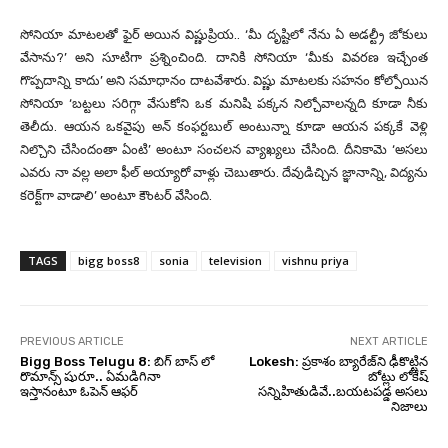
సోనియా మాటలతో ఫైర్ అయిన విష్ణుప్రియ.. ‘మీ దృష్టిలో నేను ఏ అడల్ట్రీ జోకులు
వేసాను?’ అని సూటిగా ప్రశ్నించింది. దానికి సోనియా ‘మీకు వివరణ ఇచ్చేంత
గొప్పదాన్ని కాదు’ అని సమాధానం దాటవేశారు. విష్ణు మాటలకు సహనం కోల్పోయిన
సోనియా ‘బట్టలు సరిగ్గా వేసుకోని ఒక మనిషి పక్కన నిల్చోవాలన్నది కూడా నీకు
తెలీదు. ఆయన ఒకవైపు అన్ కంఫర్టబుల్ అంటున్నా కూడా ఆయన పక్కకే వెళ్లి
నిల్చొని చేసిందంతా ఏంటి’ అంటూ సంచలన వ్యాఖ్యలు చేసింది. దీనికామె ‘అసలు
ఎవరు నా వల్ల అలా ఫీల్ అయ్యారో వాళ్లు చెబుతారు. దేవుడిచ్చిన జ్ఞానాన్ని, విద్యను
కరెక్ట్‌గా వాడాలి’ అంటూ కౌంటర్ వేసింది.
TAGS
bigg boss8
sonia
television
vishnu priya
PREVIOUS ARTICLE
NEXT ARTICLE
Bigg Boss Telugu 8: బిగ్ బాస్ లో
Lokesh: ప్రకాశం బ్యారేజ్‌ని ఢీకొట్టిన
రొమాన్స్ షురూ.. ఏమడిగినా
బోట్లు లోకేష్
ఇస్తానంటూ ఓపెన్ ఆఫర్
సన్నిహితుడివే..బయటపడ్డ అసలు
నిజాలు