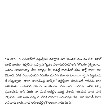
గత వారం ఓ ఎపిసోడ్‌లో విష్ణుప్రియ మాట్లాడుతూ ‘ఇంతకు ముందు నీకు నిఖిల్‌
అంటే అంతగా నచ్చలేదు. ఇప్పుడు స్నేహం ఎలా కుదిరింది’ అని సోనియా ప్రశ్నించారు.
‘ఎవరు అడగమన్నా నేను మాత్రం మీ అడల్ట్ కామెడీలో నేను పార్ట్ కాను’ అని
చెప్పింది. దీనికి సంబంధించిన వీడియో చూసిన తర్వాత కూడా నాగార్జున విష్ణుప్రియ
దే తప్పన్నారు. తాజా నామినేషన్ల టాస్క్‌లో విష్ణుప్రియ మునుపటి గొడవను లాగి
సోనియాను నామినేట్ చేసింది. అంతేకాదు, ‘గత వారం జరిగిన దానికి నన్ను
క్షమించండి. కానీ మీరు నా మీద అడల్ట్రీ ముద్ర వేశారు. అందుకు నాకు సారీ
చెప్పలేదు’ అని ఆమె చెప్పింది. దీనికి సోనియా బదులిస్తూ ‘నీకు అది కామెడీ ఏమో
కానీ నాకు కాదు. నాకు అది అడల్ట్రీనే’ అంటూ వాదించింది.