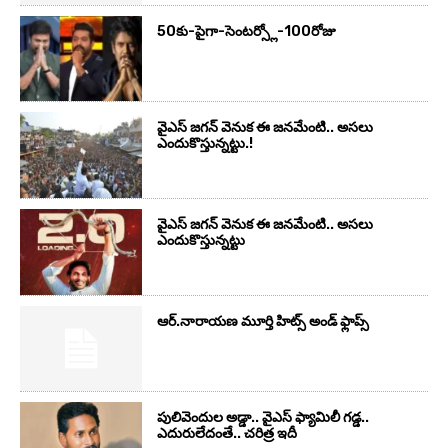
50కు-పైగా-సెంటర్స్లో-100రోజు
వైఎస్‌ జగన్‌ వెనుక ఈ జనమేంటి.. అసలు
ఎందుకొస్తున్నట్టు.!
వైఎస్‌ జగన్‌ వెనుక ఈ జనమేంటి.. అసలు
ఎందుకొస్తున్నట్టు
ఆర్‌.నారాయ‌ణ మూర్తి హిట్స్ అండ్ ఫ్లాప్స్‌
పులివెందుల అడ్డా.. వైఎస్ ఫ్యామిలీ గడ్డ..
ఎదురులేదంతే.. చరిత్ర ఇదీ