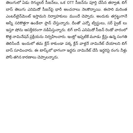
తెలుగులో ఏడు రెగ్యులర్ సీజన్‌లు, ఒక OTT సీజన్‌ను పూర్తి చేసిన తర్వాత, బిగ్
బాస్ తెలుగు ఎనిమిదో సీజన్‌పై భారీ అంచనాలు నెలకొన్నాయి. ఈసారి మరింత
ఎంటర్‌టైన్‌మెంట్ ఇస్తామని నిర్వాహకులు ముందే చెప్పారు. అందుకు తగ్గట్టుగానే
అన్నీ సరికొత్తగా ఉండేలా ప్లాన్ చేస్తున్నారు. దీంతో ఎన్నో ట్విస్టులు, సర్ ప్రైజ్ లు
ఇస్తూ షోను ఆసక్తికరంగా నడిపిస్తున్నారు. బిగ్ బాస్ ఎనిమిదో సీజన్ రెండో వారంలో
కొత్త నామినేషన్ ప్రక్రియను నిర్వహించారు. ఇంట్లో ఇప్పటికే మూడు క్లేన్లు ఉన్న సంగతి
తెలిసిందే. ఇందులో తమ క్లేన్ కాకుండా పక్క క్లేన్ వాళ్లనే నామినేట్ చేయాలని బిగ్
బాస్ సూచించారు. ఈ టాస్క్‌లో భాగంగా ఇద్దరు నామినేట్ చేసే ఇద్దరిపై రంగు నీళ్లు
పోసి తగిన కారణాలు చెప్పాలన్నారు.