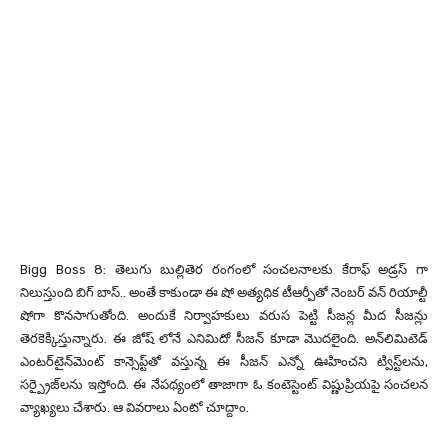
Bigg Boss 8: తెలుగు బుల్లితెర రంగంలో సంచలనాలకు కేరాఫ్ అడ్రస్ గా
నిలుస్తుంది బిగ్ బాస్.. అంతే కాకుండా ఈ షో అత్యధిక టీఆర్పీతో నెంబర్ వన్ రియాల్టీ
షోగా కొనసాగుతోంది. అందుకే నిర్వాహకులు వరుస పెట్టి సీజన్ల మీద సీజన్లు
తెరకెక్కిస్తున్నారు. ఈ జోష్ లోనే ఎనిమిదో సీజన్ కూడా మొదలైంది. అన్‌లిమిటెడ్
ఎంటర్‌టైన్‌మెంట్ కాన్సెప్ట్‌తో వస్తున్న ఈ సీజన్ ఎన్నో ఊహించని ట్విస్ట్‌లను,
సర్ప్రైజ్‌లను ఇస్తోంది. ఈ నేపథ్యంలో తాజాగా ఓ కంటెస్టెంట్ విష్ణుప్రియపై సంచలన
వ్యాఖ్యలు చేశారు. ఆ వివరాలు ఏంటో చూద్దాం.