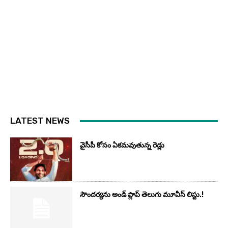
LATEST NEWS
వైసీపీ కోసం ఏక‌మ‌వుతున్న రెడ్లు
సౌందర్యను అండ్‌ ప్లాప్‌ తెలుగు మూవీస్‌ లిస్టు.!