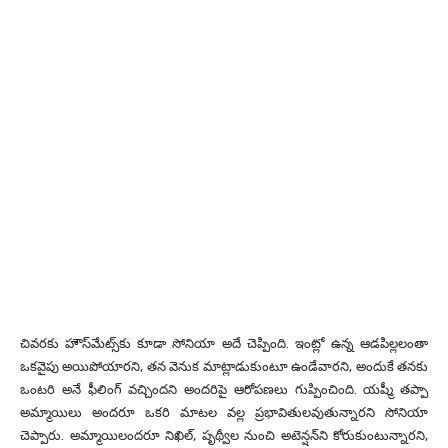
చివరకు హౌస్‌మేట్స్‌కు కూడా సోనియా అదే చెప్పింది. ఇంట్లో ఉన్న ఆడపిల్లలంతా
ఒకవైపు అయిపోయారని, తన వెనుక మాట్లాడుకుంటూ ఉండేవారని, అందుకే తనకు
ఒంటరి అనే ఫీలింగ్ వచ్చిందని అందరిపై ఆరోపణలు గుప్పించింది. యష్మీ తప్పా
అమ్మాయిలు అందరూ ఒకరి మాటల వల్ల ప్రభావితులవుతున్నారని సోనియా
చెప్పారు. అమ్మాయిలందరూ నిఖిల్, పృథ్వీల నుంచి అటెన్షన్‌ని కోరుకుంటున్నారని,