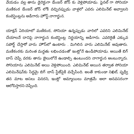
వేయడం వల్ల తాను డైరెక్టుగా డేంజర్ జోన్ కు వెళ్లిపోయాడు. ఫైనల్ గా సోనియా
మణికంఠ డేంజర్ జోన్ లోకి వచ్చినప్పుడు వాళ్లలో ఎవరు ఎలిమినేట్ అవ్వాలని
కంటెస్టెంట్లను అడిగారు హోస్ట్ నాగార్జున.
యాక్షన్ ఏరియాలో మణికంఠ, సోనియా ఉన్నప్పుడు వారిలో ఎవరిని ఎలిమినేట్
చేయాలనే దానిపై నాగార్జున కంటెస్టెంట్ల నిర్ణయాన్ని అడిగారు. ఎవరికైతే ఎక్కువ
సపోర్ట్ చేస్తారో వారు హౌస్‌లో ఉంటారు . మిగిలిన వారు ఎలిమినేట్ అవుతారు.
మణికంఠకు మరింత మద్దతు లభించడంతో ఇంట్లోనే ఉండిపోయాడు. అయితే బిగ్
బాస్ చెప్పే వరకు తాను జైలులోనే ఉండాల్సి ఉంటుందని నాగార్జున అంటున్నారు.
సోనియాను ఎలిమినేట్ అయి వెళ్లిపోయింది. ఎలిమినేట్ అయిన తర్వాత సోనియా
ఎలిమినేషన్‌కు సిద్ధమై బిగ్ బాస్ స్టేజ్‌పైకి వచ్చేసింది. అంతే కాకుండా నిఖిల్, పృథ్వీ
తన మాట అసలు వినరని, ఇంట్లో అమ్మాయిలు మాత్రమే అలా అనవసరంగా
ఆలోచిస్తారని చెప్పింది.