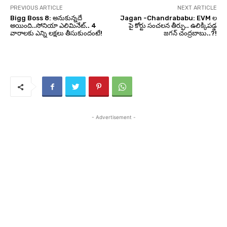
PREVIOUS ARTICLE
NEXT ARTICLE
Bigg Boss 8: అనుకున్నదే
Jagan -Chandrababu: EVM ల
అయింది..సోనియా ఎలిమినేట్.. 4
పై కోర్టు సంచలన తీర్పు.. ఉలిక్కిపడ్డ
వారాలకు ఎన్ని లక్షలు తీసుకుందంటే!
జగన్ చంద్రబాబు..?!
- Advertisement -