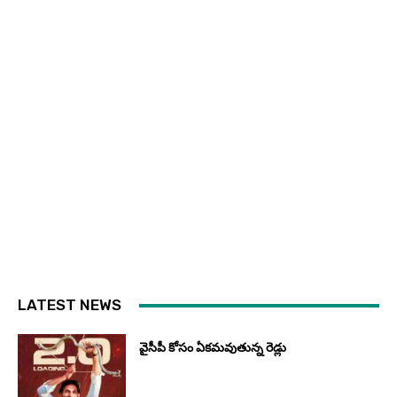
LATEST NEWS
వైసీపీ కోసం ఏక‌మ‌వుతున్న రెడ్లు