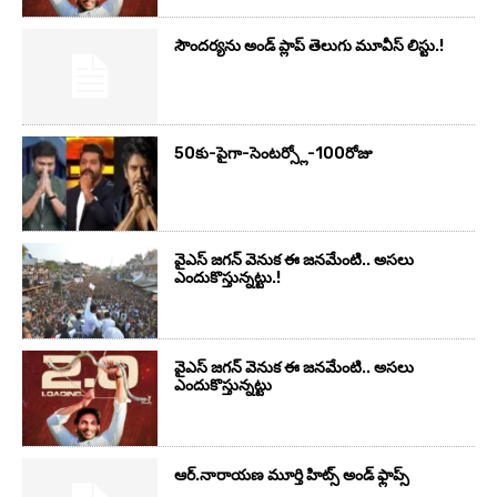
సౌందర్యను అండ్‌ ప్లాప్‌ తెలుగు మూవీస్‌ లిస్టు.!
50కు-పైగా-సెంటర్స్లో-100రోజు
వైఎస్‌ జగన్‌ వెనుక ఈ జనమేంటి.. అసలు
ఎందుకొస్తున్నట్టు.!
వైఎస్‌ జగన్‌ వెనుక ఈ జనమేంటి.. అసలు
ఎందుకొస్తున్నట్టు
ఆర్‌.నారాయ‌ణ మూర్తి హిట్స్ అండ్ ఫ్లాప్స్‌