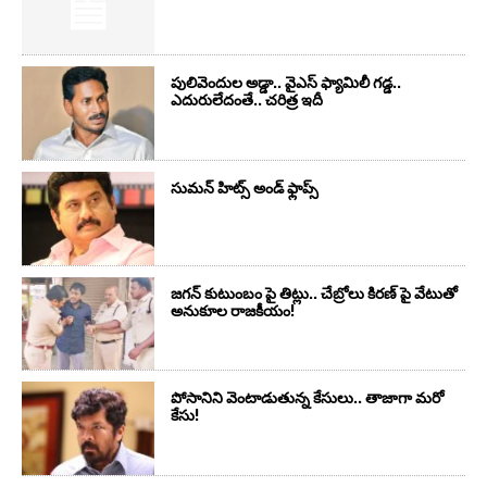
పులివెందుల అడ్డా.. వైఎస్ ఫ్యామిలీ గడ్డ..
ఎదురులేదంతే.. చరిత్ర ఇదీ
సుమ‌న్ హిట్స్ అండ్ ఫ్లాప్స్‌
జగన్ కుటుంబం పై తిట్లు.. చేబ్రోలు కిరణ్ పై వేటుతో
అనుకూల రాజకీయం!
పోసానిని వెంటాడుతున్న కేసులు.. తాజాగా మరో
కేసు!