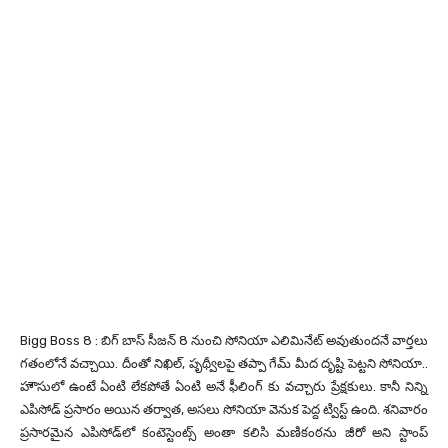
Bigg Boss 8 : బిగ్ బాస్ సీజన్ 8 నుంచి సోనియా ఎలిమినేట్ అవుతుందనే వార్తలు
గతంలోనే వచ్చాయి. దీంతో నిఖిల్, పృథ్వీలపై తప్పా గేమ్ మీద దృష్టి పెట్టని సోనియా..
హౌసులో ఉంటే ఏంటి లేకపోతే ఏంటి అనే ఫీలింగ్ కు వచ్చారు ప్రేక్షకులు. కానీ నిన్ని
ఎపిసోడ్ ప్రసారం అయిన తర్వాత, అసలు సోనియా వెనుక పెద్ద ట్విస్ట్ ఉంది. శనివారం
ప్రసారమైన ఎపిసోడ్‌లో కంటెస్టెంట్స్ అంతా కలిసి మణికంఠను జీరో అని స్టాంప్