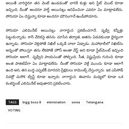
అయితే వారిద్దరూ తన వెంటే ఉండడంతో వారికి కుళ్లు అని స్టేట్ మెంట్ కూడా
ఇచ్చింది. దీంతో అందరూ హర్ట్ అయినట్లు అనిపించినా ఎవరూ ఏం మాట్లాడలేదు.
సోనియా ఏం చెప్తున్నా కూడా అందరూ మౌనంగానే ఉండిపోయారు.
సోనియా ఎలిమినేట్ అయినట్లు నాగార్జున ప్రకటించగానే.. పృథ్వీ కన్నీళ్లు
పెట్టుకున్నాడు. కానీ వేదికపై తనను చూసిన తర్వాత, అతను ఏడవకుండా ధైర్యంగా
ఉన్నాడు. సోనియా వెళ్లిపోతే నిఖిల్ ఒక్కడే చాలా ఏడ్చాడు. మహాథాలీలో నిఖిల్‌ను
అన్నంతో పోలుస్తూ తను లేకపోతే హౌస్ అంతా వేస్ట్ అని కూడా స్టేట్‌మెంట్ ఇచ్చింది
సోనియా అలాగే.. పృథ్వీని పాయసంతో పోల్చింది. సీత, విష్ణుప్రియ గురించి కూడా
అంత పాజిటివ్‌గా ఏం మాట్లాడలేదు. దీంతో సోనియా వెళ్లే ముందు కూడా అలాగే
ఉంది అని, తన బుద్ధి ఎప్పటికీ మారదని ప్రేక్షకులు కామెంట్స్ చేస్తున్నారు. ఇక ఎపిసోడ్
చివర్లో మరొక ట్విస్ట్ కూడా ఇచ్చారు నాగార్జున. ఈవారం మధ్యలో కూడా ఒక
కంటెస్టెంట్ ఎలిమినేట్ అవుతారని ప్రకటించారు.
TAGS
bigg boss 8
elemination
sonia
Telangana
VOTING