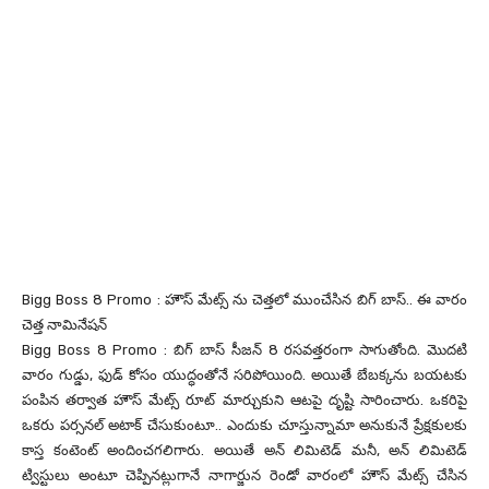
Bigg Boss 8 Promo : హౌస్ మేట్స్ ను చెత్తలో ముంచేసిన బిగ్ బాస్.. ఈ వారం
చెత్త నామినేషన్
Bigg Boss 8 Promo : బిగ్ బాస్ సీజన్ 8 రసవత్తరంగా సాగుతోంది. మొదటి
వారం గుడ్డు, ఫుడ్ కోసం యుద్ధంతోనే సరిపోయింది. అయితే బేబక్కను బయటకు
పంపిన తర్వాత హౌస్ మేట్స్ రూట్ మార్చుకుని ఆటపై దృష్టి సారించారు. ఒకరిపై
ఒకరు పర్సనల్ అటాక్ చేసుకుంటూ.. ఎందుకు చూస్తున్నామా అనుకునే ప్రేక్షకులకు
కాస్త కంటెంట్ అందించగలిగారు. అయితే అన్ లిమిటెడ్ మనీ, అన్ లిమిటెడ్
ట్విస్టులు అంటూ చెప్పినట్లుగానే నాగార్జున రెండో వారంలో హౌస్ మేట్స్ చేసిన