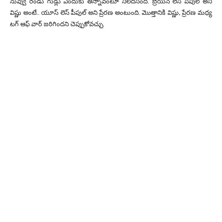
నువ్వు రెండు గుడ్లు ఎందుకు తిన్నావంటూ నిలదీసింది. బ్రెయిన్ లెస్ పీపుల్ అని
విష్ణు అంటే.. యూస్ లెస్ పీపుల్ అని ప్రేరణ అంటుంది. మొత్తానికి విష్ణు, ప్రేరణ మధ్య
టగ్ ఆఫ్ వార్ జరిగిందని చెప్పుకోవచ్చు.