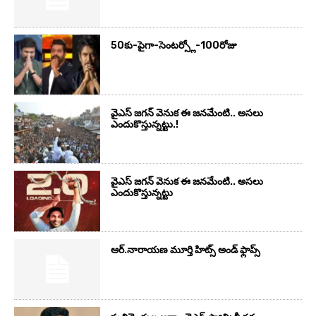
50కు-పైగా-సెంటర్స్లో-100రోజు
వైఎస్‌ జగన్‌ వెనుక ఈ జనమేంటి.. అసలు
ఎందుకొస్తున్నట్టు.!
వైఎస్‌ జగన్‌ వెనుక ఈ జనమేంటి.. అసలు
ఎందుకొస్తున్నట్టు
ఆర్‌.నారాయ‌ణ మూర్తి హిట్స్ అండ్ ఫ్లాప్స్‌