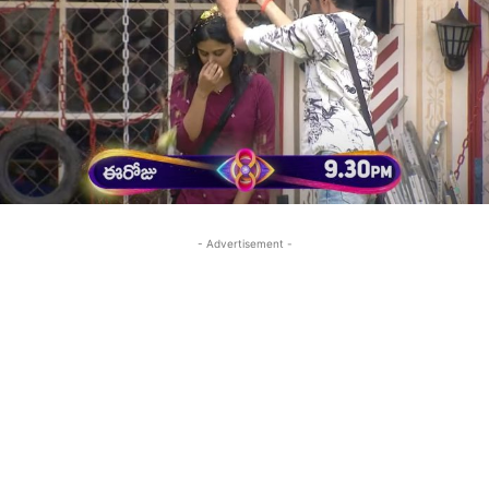
- Advertisement -