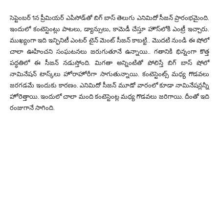
సెప్టెంబర్ 1న ప్రీమియర్ ఎపిసోడ్‌తో బిగ్ బాస్ తెలుగు ఎనిమిదో సీజన్ ప్రారంభమైంది.
ఇందులో కంటెస్టెంట్లు పాటలు, డ్యాన్సులు, కామెడీ చేస్తూ హౌస్‌లోకి ఎంట్రీ ఇచ్చారు.
ముఖ్యంగా ఇది ఇన్ఫినిటీ ఎంటర్ టైన్ మెంట్ సీజన్ కాబట్టి.. మొదటి నుండి ఈ షోలో
చాలా ఊహించని సంఘటనలు జరుగుతూనే ఉన్నాయి.. గతానికి భిన్నంగా కొత్త
పద్ధతిలో ఈ సీజన్ నడుస్తోంది. మిగతా అన్నింటితో పోలిస్తే బిగ్ బాస్ షోలో
నామినేషన్ టాస్క్‌లు హోరాహోరీగా సాగుతున్నాయి. కంటెస్టెంట్స్ మధ్య గొడవలు
జరగడమే ఇందుకు కారణం. ఎనిమిదో సీజన్ మూడో వారంలో కూడా నామినేషన్లన్నీ
హోరెత్తాయి. ఇందులో చాలా మంది కంటెస్టెంట్ల మధ్య గొడవలు జరిగాయి. దీంతో ఇది
రంజుగానే సాగింది.