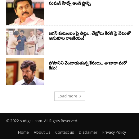
సుమ‌న్ హిట్స్ అండ్ ఫ్లాప్స్‌
జగన్ కుటుంబం పై తిట్లు.. చేబ్రోలు కిరణ్ పై వేటుతో
అనుకూల రాజకీయం!
పోసానిని వెంటాడుతున్న కేసులు.. తాజాగా మరో
కేసు!
Load more
© 2022 sudigali.com. All Rights Reserved.
Home
About Us
Contact us
Disclaimer
Privacy Policy