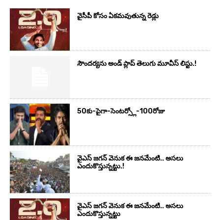
వైసీపీ కోసం ఏక‌మ‌వుతున్న రెడ్లు
సౌందర్యను అండ్‌ ప్లాప్‌ తెలుగు మూవీస్‌ లిస్టు.!
50కు-పైగా-సెంటర్స్లో-100రోజు
వైఎస్‌ జగన్‌ వెనుక ఈ జనమేంటి.. అసలు
ఎందుకొస్తున్నట్టు.!
వైఎస్‌ జగన్‌ వెనుక ఈ జనమేంటి.. అసలు
ఎందుకొస్తున్నట్టు