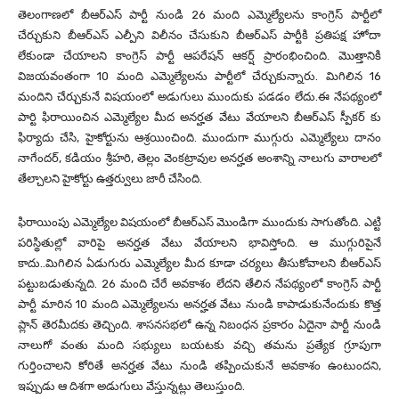
తెలంగాణలో బీఆర్ఎస్ పార్టీ నుండి 26 మంది ఎమ్మెల్యేలను కాంగ్రెస్ పార్టీలో
చేర్చుకుని బీఆర్ఎస్ ఎల్పీని విలీనం చేసుకుని బీఆర్ఎస్ పార్టీకి ప్రతిపక్ష హోదా
లేకుండా చేయాలని కాంగ్రెస్ పార్టీ ఆపరేషన్ ఆకర్ష్ ప్రారంభించింది. మొత్తానికి
విజయవంతంగా 10 మంది ఎమ్మెల్యేలను పార్టీలో చేర్చుకున్నారు. మిగిలిన 16
మందిని చేర్చుకునే విషయంలో అడుగులు ముందుకు పడడం లేదు.ఈ నేపథ్యంలో
పార్టి ఫిరాయించిన ఎమ్మెల్యేల మీద అనర్హత వేటు వేయాలని బీఆర్ఎస్ స్పీకర్ కు
ఫిర్యాదు చేసి, హైకోర్టును ఆశ్రయించింది. ముందుగా ముగ్గురు ఎమ్మెల్యేలు దానం
నాగేందర్, కడియం శ్రీహరి, తెల్లం వెంకట్రావుల అనర్హత అంశాన్ని నాలుగు వారాలలో
తేల్చాలని హైకోర్టు ఉత్తర్వులు జారీ చేసింది.
ఫిరాయింపు ఎమ్మెల్యేల విషయంలో బీఆర్ఎస్ మొండిగా ముందుకు సాగుతోంది. ఎట్టి
పరిస్థితుల్లో వారిపై అనర్హత వేటు వేయాలని భావిస్తోంది. ఆ ముగ్గురిపైనే
కాదు..మిగిలిన ఏడుగురు ఎమ్మెల్యేల మీద కూడా చర్యలు తీసుకోవాలని బీఆర్ఎస్
పట్టుబడుతున్నది. 26 మంది చేరే అవకాశం లేదని తేలిన నేపథ్యంలో కాంగ్రెస్ పార్టీ
పార్టీ మారిన 10 మంది ఎమ్మెల్యేలను అనర్హత వేటు నుండి కాపాడుకునేందుకు కొత్త
ప్లాన్ తెరమీదకు తెచ్చింది. శాసనసభలో ఉన్న నిబంధన ప్రకారం ఏదైనా పార్టీ నుండి
నాలుగో వంతు మంది సభ్యులు బయటకు వచ్చి తమను ప్రత్యేక గ్రూపుగా
గుర్తించాలని కోరితే అనర్హత వేటు నుండి తప్పించుకునే అవకాశం ఉంటుందని,
ఇప్పుడు ఆ దిశగా అడుగులు వేస్తున్నట్లు తెలుస్తుంది.