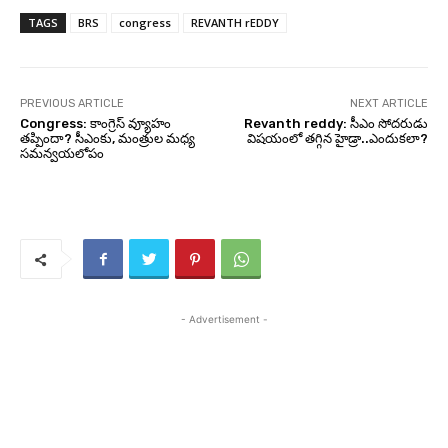
TAGS
BRS
congress
REVANTH rEDDY
PREVIOUS ARTICLE
NEXT ARTICLE
Congress: కాంగ్రెస్ వ్యూహం
Revanth reddy: సీఎం సోదరుడు
తప్పిందా? సీఎంకు, మంత్రుల మధ్య
విషయంలో తగ్గిన హైడ్రా..ఎందుకలా?
సమన్వయలోపం
- Advertisement -