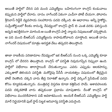
అయితే పార్టీలో చేరిన పది మంది ఎమ్మెల్యేలు బహిరంగంగా కాంగ్రెస్ కండువాలు
కప్పుకుని పార్టీలో చేరారు. దానం నాగేందర్ ఏకంగా ఎంపీగా పోటీ చేయగా, పోచారం
శ్రీనివాస్ రెడ్డికి వ్యవసాయ సలహాదారు పదవి దక్కింది. ఈ ఆధారాలు అన్నీ హైకోర్టు,
సుప్రీంకోర్టులలో కీలకం కానున్న నేపథ్యంలో కాంగ్రెస్ ప్లాన్ బి ఎంత వరకు ఫలిస్తుంది
అన్నది ఆసక్తికరంగా మారింది.అ యితే కాంగ్రెస్ పార్టీ న్యాయ నిపుణులతో చర్చిస్తోంది.
ఆ పది మంది బీఆర్ఎస్ ఎమ్మెల్యేలను కాపాడుకోవాలని చూస్తోంది. అయితే దానం
నాగేందర్ విషయంలో మాత్రం అనర్హత వేటు తప్పదని తెలుస్తోంది.
తాజా రాజకీయ పరిణామాల నేపథ్యంలో ఇక బీఆర్ఎస్ నుంచి ఒక్క ఎమ్మెల్యే కూడా
కాంగ్రెస్ లో చేరరని తెలుస్తోంది. కాంగ్రెస్ లో పరిస్థితి నివురుగప్పిన నిప్పులా ఉంది.
పార్టీలో విభేదాలు తారాస్థాయికి చేరుతున్నాయి. ఎవరు ఎప్పుడు అలకపాన్పు
ఎక్కుతారో తెలియని పరిస్థితి. మరోవైపు పీసీసీ నాయకత్వం విషయంలో తీవ్రమైన
పోటీ నెలకొంది. దక్కని వారు తీవ్ర నిరాశతో ఉన్నారు. పార్టీ వర్కింగ్ ప్రెసిడెంట్ పదవి
కోసం క్యూకడుతున్నారు. మంత్రివర్గ విస్తరణ కూడా కత్తిమీద సామే. ఆశావహులకు
పదవి దక్కకపోతే వారు తప్పకుండా ప్రభావం చూపుతారు. దీంతో కాంగ్రెస్ లో
విభేదాలు ముదరికిపాకాన పడే అవకాశముంది. అందుకే బీఆర్ఎస్ ఎమ్మెల్యేలు పార్టీ
మారే నిర్ణయానికి ఫుల్ స్టాప్ పెట్టక అనివార్య పరిస్థితి ఎదురైంది.