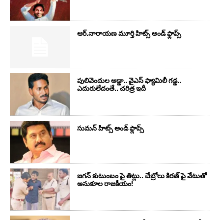
ఆర్‌.నారాయ‌ణ మూర్తి హిట్స్ అండ్ ఫ్లాప్స్‌
పులివెందుల అడ్డా.. వైఎస్ ఫ్యామిలీ గడ్డ..
ఎదురులేదంతే.. చరిత్ర ఇదీ
సుమ‌న్ హిట్స్ అండ్ ఫ్లాప్స్‌
జగన్ కుటుంబం పై తిట్లు.. చేబ్రోలు కిరణ్ పై వేటుతో
అనుకూల రాజకీయం!