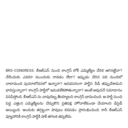
BRS-CONGRESS: బీఆర్ఎస్ నుంచి కాంగ్రెస్ లోకి ఎమ్మెల్యేల చేరిక ఆగినట్టేనా?
చేరేందుకు ఎవరూ ముందుకు రావడం లేదా? ఇప్పుడు చేరిన పది మందిలో
చాలామంది పునరాలోచనలో ఉన్నారా? అనవసరంగా పార్టీని వీడి తప్పుచేశామని
భావిస్తున్నారా? కాంగ్రెస్ పార్టీలో ఇమడలేకపోతున్నారా? అంటే అవుననే సమాధానం
వినిపిస్తోంది. బీఆర్ఎస్ ను చావుదెబ్బ తీయ్యాలని కాంగ్రెస్ భావించింది. ఆ పార్టీ నుంచి
పెద్ద ఎత్తున ఎమ్మెల్యేలను చేర్చుకొని ప్రతిపక్ష హోదాలేకుండా చేయాలని డిసైడ్
అయ్యింది. అందుకు తగ్గట్టుగా పావులు కదపడం ప్రారంభించింది. కానీ బీఆర్ఎస్
వ్యూహానికి కాంగ్రెస్ పార్టీకి షాక్ తగలక తప్పలేదు.