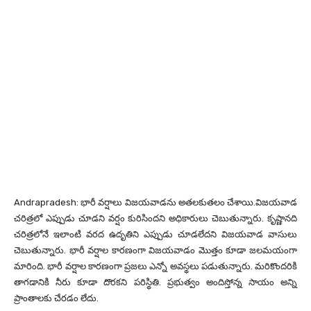
Andrapradesh: భారీ వర్షాలు విజయవాడను అతలకుతలం చేశాయి.విజయవాడ
చరిత్రలో ఎప్పుడు చూడని వర్షం కురిసిందని అధికారులు చెబుతున్నారు. కృష్ణానది
చరిత్రలోనే ఇలాంటి వరద ఉదృతిని ఎప్పుడు చూడలేదని విజయవాడ వాసులు
చెబుతున్నారు. భారీ వర్షాల కారణంగా విజయవాడం మొత్తం కూడా జలమయంగా
మారింది. భారీ వర్షాల కారణంగా ప్రజలు ఎన్నో అవస్థలు పడుతున్నారు. మరికొందరికి
తాగడానికి నీరు కూడా దొరకని పరిస్థితి. ప్రభుత్వం అందిస్తోన్న సాయం అన్ని
ప్రాంతాలకు చేరడం లేదు.