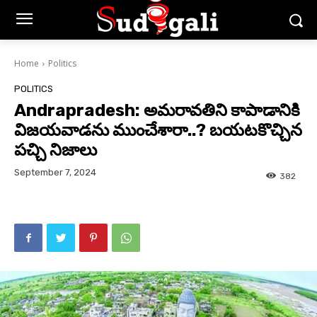
Home
Politics
POLITICS
Andrapradesh: అమరావతిని కాపాడానికి
విజయవాడను ముంచేశారా..? బయటకొచ్చిన
పచ్చి నిజాలు
September 7, 2024
382