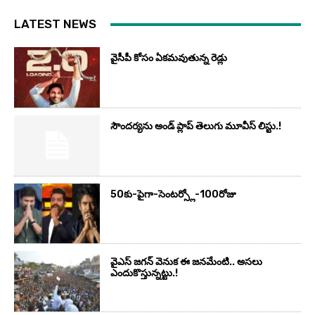
LATEST NEWS
వైసీపీ కోసం ఏక‌మ‌వుతున్న రెడ్లు
సౌందర్యను అండ్‌ ప్లాప్‌ తెలుగు మూవీస్‌ లిస్టు.!
50కు-పైగా-సెంటర్స్లో-100రోజు
వైఎస్‌ జగన్‌ వెనుక ఈ జనమేంటి.. అసలు
ఎందుకొస్తున్నట్టు.!