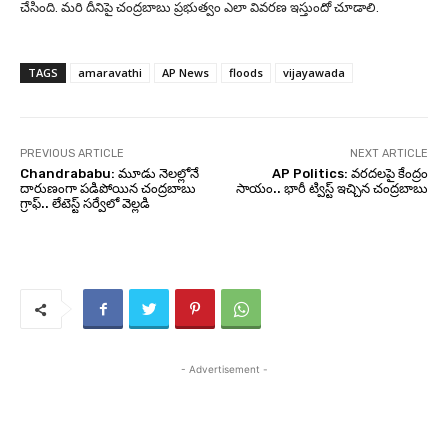
చేసింది. మరి దీనిపై చంద్రబాబు ప్రభుత్వం ఎలా వివరణ ఇస్తుందో చూడాలి.
TAGS
amaravathi
AP News
floods
vijayawada
PREVIOUS ARTICLE
NEXT ARTICLE
Chandrababu: మూడు నెలల్లోనే
AP Politics: వరదలపై కేంద్రం
దారుణంగా పడిపోయిన చంద్రబాబు
సాయం.. భారీ ట్విస్ట్ ఇచ్చిన చంద్రబాబు
గ్రాఫ్.. లేటెస్ట్ సర్వేలో వెల్లడి
- Advertisement -