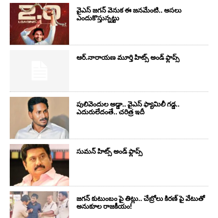
వైఎస్‌ జగన్‌ వెనుక ఈ జనమేంటి.. అసలు
ఎందుకొస్తున్నట్టు
ఆర్‌.నారాయ‌ణ మూర్తి హిట్స్ అండ్ ఫ్లాప్స్‌
పులివెందుల అడ్డా.. వైఎస్ ఫ్యామిలీ గడ్డ..
ఎదురులేదంతే.. చరిత్ర ఇదీ
సుమ‌న్ హిట్స్ అండ్ ఫ్లాప్స్‌
జగన్ కుటుంబం పై తిట్లు.. చేబ్రోలు కిరణ్ పై వేటుతో
అనుకూల రాజకీయం!