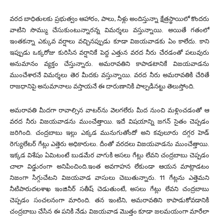
వరద బాధితులకు ప్రభుత్వం ఆహారం, పాలు, నీళ్లు అందిస్తున్నా క్షేత్రస్థాయిలో కొందరు
వాటిని సొమ్ము చేసుకుంటున్నారన్న విమర్శలు వస్తున్నాయి. అయితే గతంలో
ఇంతకన్నా ఎక్కువ వర్షాలు వచ్చినప్పుడు కూడా విజయవాడకు ఏం కాలేదు. కాని
ఇప్పుడు ఒక్కరోజు కురిసిన వర్షానికే పెద్ద ఎత్తున వరద నీరు చేరడంతో పలువురు
అనుమానం వ్యక్తం చేస్తున్నారు. అమరావతిని కాపాడటానికే విజయవాడను
ముంచేశారనే విమర్శలు తెర మీదకు వస్తున్నాయి. వరద నీరు అమరావతికి చేరితే
రాజధానిపై అనుమానాలు వస్తాయనే ఈ దారుణానికి పాల్పడినట్టు తెలుస్తోంది.
అమరావతి మీదగా రావాల్సిన వాటర్‌ను వెలగలేరు మీద నుంచి మళ్లించడంతో ఆ
వరద నీరు విజయవాడను ముంచేత్తాయి. ఇదే విషయాన్ని జగన్ సైతం చెప్పడం
జరిగింది. చంద్రబాబు ఇల్లు ఎక్కడ మునుగుతోందో అని కవులూరు దగ్గర హెడ్
రెగ్యులేటర్ గేట్లు ఎత్తెరు అధికారులు. దీంతో వరదలు విజయవాడను ముంచేత్తాయి.
ఇక్కడ విశేషం ఏమిటంటే బుడమేర వాగుకి అసలు గేట్లు లేవని చంద్రబాబు చెప్పడం
చాలా విడ్డురంగా అనిపించింది.ఇంత అవగాహన లేకుండా ఆయన మాట్లాడటం
నిజంగా సిగ్గుచేటని విజయవాడ వాసులు చెబుతున్నారు. 11 గేట్లను ఎత్తెమని
నీటిపారుదలశాఖ ఇంజినీర్ సతీష్ చెడుతుంటే, అసలు గేట్లు లేవని చంద్రబాబు
చెప్పడం సంచలనంగా మారింది. తన ఇంటిని, అమరావతిని కాపాడుకోవడానికి
చంద్రబాబు చేసిన ఈ పనికి నేడు విజయవాడ మొత్తం కూడా జలమయంగా మారేలా