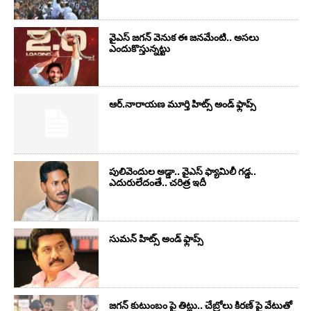
వైఎస్‌ జగన్‌ వెనుక ఈ జనమేంటి.. అసలు
ఎందుకొస్తున్నట్టు
ఆర్‌.నారాయ‌ణ మూర్తి హిట్స్ అండ్ ఫ్లాప్స్‌
పులివెందుల అడ్డా.. వైఎస్ ఫ్యామిలీ గడ్డ..
ఎదురులేదంతే.. చరిత్ర ఇదీ
సుమ‌న్ హిట్స్ అండ్ ఫ్లాప్స్‌
జగన్ కుటుంబం పై తిట్లు.. చేబ్రోలు కిరణ్ పై వేటుతో