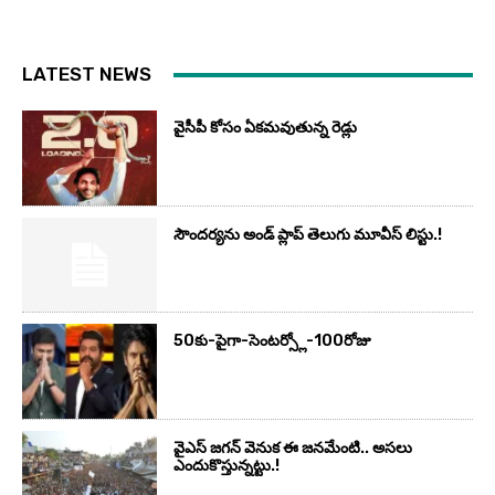
LATEST NEWS
వైసీపీ కోసం ఏక‌మ‌వుతున్న రెడ్లు
సౌందర్యను అండ్‌ ప్లాప్‌ తెలుగు మూవీస్‌ లిస్టు.!
50కు-పైగా-సెంటర్స్లో-100రోజు
వైఎస్‌ జగన్‌ వెనుక ఈ జనమేంటి.. అసలు
ఎందుకొస్తున్నట్టు.!