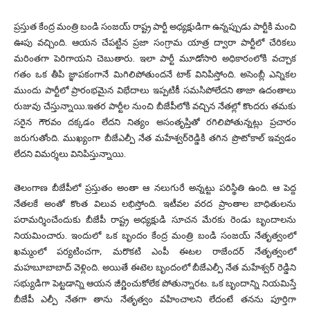
ప్రస్తుత కేంద్ర మంత్రి బండి సంజయ్ రాష్ట్ర పార్టీ అధ్యక్షుడిగా ఉన్నప్పుడు పార్టీకి మంచి
ఊపు వచ్చింది. ఆయన చేపట్టిన ప్రజా సంగ్రామ యాత్ర ద్వారా పార్టీలో చేరికలు
మరింతగా పెరిగాయని చెబుతారు. ఇలా పార్టీ మూడోసారి అధికారంలోకి వచ్చాక
గతం ఒక తీపి జ్ఞాపకంగానే మిగిలిపోతుందనే టాక్‌ వినిపిస్తోంది. అసెంబ్లీ ఎన్నికల
ముందు పార్టీలో ప్రారంభమైన విభేదాలు ఇప్పటికీ సమసిపోలేదని తాజా ఉదంతాలు
రుజువు చేస్తున్నాయి.ఇతర పార్టీల నుంచి బీజేపీలోకి వచ్చిన నేతల్లో కొందరు తమకు
సరైన గౌరవం దక్కడం లేదని నిత్యం అసంతృప్తితో రగిలిపోతున్నట్లు ప్రచారం
జరుగుతోంది. ముఖ్యంగా బీజేఎల్పీ నేత మహేశ్వర్‌రెడ్డికి తగిన ప్రొటోకాల్ ఇవ్వడం
లేదని విమర్శలు వినిపిస్తున్నాయి.
తెలంగాణ బీజేపీలో ప్రస్తుతం అంతా ఆ నలుగురే అన్నట్టు పరిస్థితి ఉంది. ఆ పెద్ద
నేతలకే అంతో కొంత విలువ లభిస్తోంది. ఇటీవల వరద ప్రాంతాల బాధితులను
పరామర్శించేందుకు బీజేపీ రాష్ట్ర అధ్యక్షుడి సూచన మేరకు రెండు బృందాలను
నియమించారు. ఇందులో ఒక బృందం కేంద్ర మంత్రి బండి సంజయ్ నేతృత్వంలో
ఖమ్మంలో పర్యటించగా, మరొకటి ఎంపీ ఈటల రాజేందర్ నేతృత్వంలో
మహబూబాబాద్‌ వెళ్లింది. అయితే ఈటెల బృందంలో బీజేఎల్పీ నేత మహేశ్వర్ రెడ్డిని
సభ్యుడిగా పెట్టడాన్ని ఆయన జీర్ణించుకోలేక పోతున్నారట. ఒక బృందాన్ని నియమిస్తే
బీజేపీ ఎల్పీ నేతగా తాను నేతృత్వం వహించాలని లేదంటే తనను పూర్తిగా