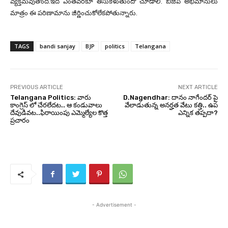
వ్యక్తమవుతోంది.ఇది ఎంతవరకూ తీసుకెళుతుందో చూడాలి. బీజేపీ అభిమానులు
మాత్రం ఈ పరిణామాను జీర్ణించుకోలేకపోతున్నారు.
TAGS
bandi sanjay
BJP
politics
Telangana
PREVIOUS ARTICLE
NEXT ARTICLE
Telangana Politics: వారు
D.Nagendhar: దానం నాగేందర్ పై
కాంగ్రెస్ లో చేరలేదట.. ఆ కండువాలు
వేలాడుతున్న అనర్హత వేటు కత్తి.. ఉప
దేవుడివట..ఫిరాయింపు ఎమ్మెల్యేల కొత్త
ఎన్నిక తప్పదా?
ప్రచారం
- Advertisement -