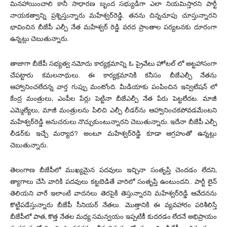
మినహాయించాలి కానీ సాధారణ బృంద సభ్యుడిగా ఎలా నియమిస్తారని పార్టీ
నాయకత్వాన్ని ప్రశ్నిస్తున్నారు మహేశ్వర్‌రెడ్డి. తనను చిన్నచూపు చూస్తున్నారని
భావించిన బీజేపీ ఎల్పీ నేత మహేశ్వర్ రెడ్డి వరద ప్రాంతాల పర్యటనకు దూరంగా
ఉన్నట్లు చెబుతున్నారు.
తాజాగా బీజేపీ సభ్యత్వ నమోదు కార్యక్రమాన్ని ఓ ప్రైవేటు హోటల్ లో అట్టహాసంగా
చేపట్టారు కమలనాథులు. ఈ కార్యక్రమానికి కనీసం బీజేఎల్పీ నేతను
ఆహ్వానించలేదన్న వార్త గుప్పు మంటోంది. మీడియాకు పంపించిన ఇన్విటేషన్ లో
కేంద్ర మంత్రులు, ఎంపీల పేర్లు పెట్టినా బీజేఎల్పీ నేత పేరు పెట్టలేదట. మాజీ
ఎమ్మెల్యేలు, మాజీ మంత్రులను పిలిచి ఎల్పీ లీడర్‌ను ఆహ్వానించకపోవడమేంటని
మహేశ్వర్‌రెడ్డి అనుచరులు నొచ్చుకుంటున్నారని చెబుతున్నారు. ఇదేనా బీజేపీ ఎల్పీ
లీడర్‌కు ఇచ్చే మర్యాద? అంటూ మహేశ్వర్‌రెడ్డి కూడా ఆగ్రహంతో ఉన్నట్లు
చెబుతున్నారు.
తెలంగాణ బీజేపీలో ముఖ్యమైన పదవులు ఇచ్చినా సంతృప్తి చెందడం లేదని,
త్యాగాలు చేసి వారికి పదవులు కట్టబెడితే వారిలో సంతృప్తి ఉంటుందని.. పార్టీ లైన్‌
తెలియని వారే ఇలాంటి వాదనలు తెరపైకి తెస్తున్నారని మహేశ్వర్‌రెడ్డి ఆవేదనను
కొట్టిపడేస్తున్నారు బీజేపీ సీనియర్‌ నేతలు. మొత్తానికి ఈ వ్యవహారం పరిశీలిస్తే
బీజేపీలో పాత, కొత్త నేతల మధ్య సమన్వయం ఇప్పటికీ కుదరడం లేదనే అభిప్రాయం