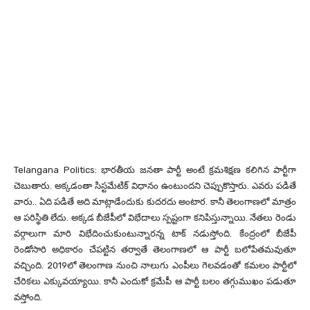
Telangana Politics: భారతీయ జనతా పార్టీ అంటే క్రమశిక్షణ కలిగిన పార్టీగా
చెబుతారు. అక్కడంతా సిస్టమేటిక్ విధానం ఉంటుందని చెప్పుకొస్తారు. ఎవరు పడితే
వారు.. ఏది పడితే అది మాట్లాడేందుకు కుదరదు అంటార. కానీ తెలంగాణలో మాత్రం
ఆ పరిస్థితి లేదు. అక్కడ బీజేపీలో విభేదాలు స్పష్టంగా కనిపిస్తున్నాయి. నేతలు రెండు
వర్గాలుగా మారి విభేదించుకుంటున్నారన్న టాక్ నడుస్తోంది. కేంద్రంలో బీజేపీ
రెండోసారి అధికారం చేపట్టిన తర్వాతే తెలంగాణలో ఆ పార్టీ బలోపేతమవుతూ
వచ్చింది. 2019లో తెలంగాణ నుంచి నాలుగు ఎంపీలు గెలవడంతో కమలం పార్టీలో
చేరికలు ఎక్కువయ్యాయి. కానీ ఎందుకో క్రమేపీ ఆ పార్టీ బలం తగ్గుముఖం పడుతూ
వస్తోంది.