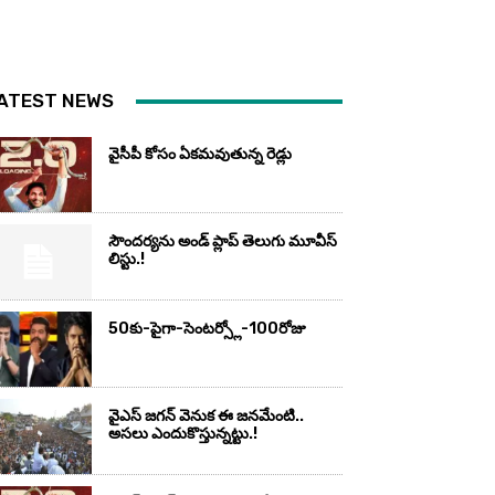
ATEST NEWS
వైసీపీ కోసం ఏక‌మ‌వుతున్న రెడ్లు
సౌందర్యను అండ్‌ ప్లాప్‌ తెలుగు మూవీస్‌
లిస్టు.!
50కు-పైగా-సెంటర్స్లో-100రోజు
వైఎస్‌ జగన్‌ వెనుక ఈ జనమేంటి..
అసలు ఎందుకొస్తున్నట్టు.!