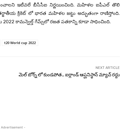
ించాలని ఇటీవలే బీసీసీఐ నిర్ణయించింది. మహిళల ఐపీఎల్ తొలి
్జాతీయ క్రికెట్ లో భారత మహిళల జట్టు అద్భుతంగా రాణిస్తోంది.
2022 కామన్వెల్త్ గేమ్స్‌లో రజత పతకాన్ని కూడా సాధించింది.
t20 World cup 2022
NEXT ARTICLE
మెల్ బోర్న్ లో కుండపోత.. ఐర్లాండ్ ఆప్ఘనిస్థాన్ మ్యాచ్ రద్దు
 Advertisement -