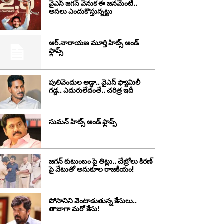
వైఎస్‌ జగన్‌ వెనుక ఈ జనమేంటి..
అసలు ఎందుకొస్తున్నట్టు
ఆర్‌.నారాయ‌ణ మూర్తి హిట్స్ అండ్
ఫ్లాప్స్‌
పులివెందుల అడ్డా.. వైఎస్ ఫ్యామిలీ
గడ్డ.. ఎదురులేదంతే.. చరిత్ర ఇదీ
సుమ‌న్ హిట్స్ అండ్ ఫ్లాప్స్‌
జగన్ కుటుంబం పై తిట్లు.. చేబ్రోలు కిరణ్
పై వేటుతో అనుకూల రాజకీయం!
పోసానిని వెంటాడుతున్న కేసులు..
తాజాగా మరో కేసు!