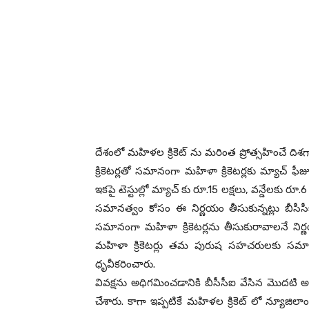
దేశంలో మహిళల క్రికెట్ ను మరింత ప్రోత్సహించే దిశగ
క్రికెటర్లతో సమానంగా మహిళా క్రికెటర్లకు మ్యాచ్ ఫీజు
ఇకపై టెస్టుల్లో మ్యాచ్ కు రూ.15 లక్షలు, వన్డేలకు రూ.
సమానత్వం కోసం ఈ నిర్ణయం తీసుకున్నట్లు బీసీసీ
సమానంగా మహిళా క్రికెటర్లను తీసుకురావాలనే నిర్
మహిళా క్రికెటర్లు తమ పురుష సహచరులకు సమానమై
ధృవీకరించారు.
వివక్షను అధిగమించడానికి బీసీసీఐ వేసిన మొదటి అ
చేశారు. కాగా ఇప్పటికే మహిళల క్రికెట్ లో న్యూజిలా