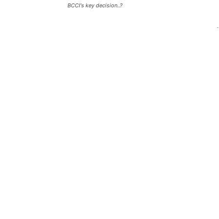
BCCI's key decision..?
-