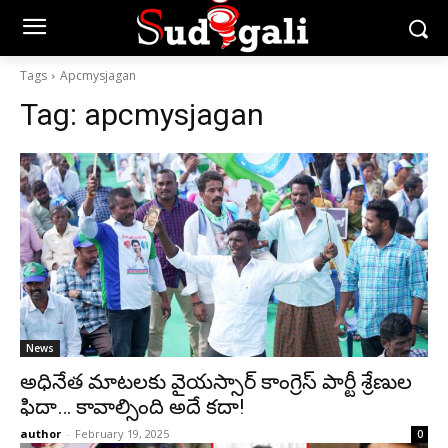
Tags
Apcmysjagan
Tag:
apcmysjagan
News
అధినేత మాటలకు వైయస్సార్ కాంగ్రెస్ పార్టీ శ్రేణుల
ఫిదా… కావాల్సింది అదే కదా!
author
-
February 19, 2025
0