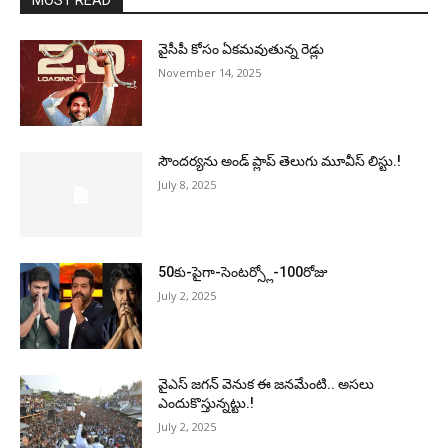
MOST READ
వైసీపీ కోసం ఏక‌మ‌వుతున్న రెడ్లు
November 14, 2025
సౌందర్యను అండ్‌ ప్లాప్‌ తెలుగు మూవీస్‌ లిస్టు.!
July 8, 2025
50కు-పైగా-సెంటర్స్లో-100రోజు
July 2, 2025
వైఎస్‌ జగన్‌ వెనుక ఈ జనమేంటి.. అసలు
ఎందుకొస్తున్నట్టు.!
July 2, 2025